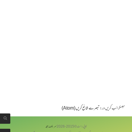
سبسکرائب کریں در:
تبصرے شائع کریں (Atom)
کاپی رائٹ © 2015-
2026
سربکف مجلہ