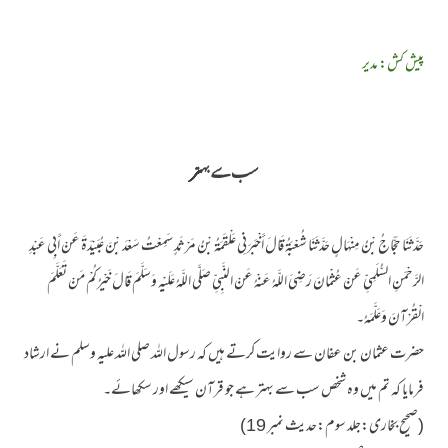
پیش کش: مدیر
سب سے بہتر
حَدَّثَنَا حَجَّاجُ بْنُ مِنْهَالٍ حَدَّثَنَا شُعْبَةُ قَالَ أَخْبَرَنِي عَلْقَمَةُ بْنُ مَرْثَدٍ سَمِعْتُ سَعْدَ بْنَ عُبَيْدَةَ عَنْ أَبِي عَبْدِ
الرَّحْمَنِ السُّلَمِيِّ عَنْ عُثْمَانَ رَضِيَ اللَّهُ عَنْهُ عَنْ النَّبِيِّ صَلَّی اللَّهُ عَلَيْهِ وَسَلَّمَ قَالَ خَيْرُکُمْ مَنْ تَعَلَّمَ
الْقُرْآنَ وَعَلَّمَهُ۔
حضرت عثمان بن عفان سے روایت کرتے ہیں کہ رسول اللہ صلی اللہ علیہ وسلم نے ارشاد
فرمایا کہ تم میں وہ شخص سب سے بہتر ہے جو قرآن سیکھے اور سکھائے۔
(صحیح بخاری:جلد سوم:حدیث نمبر 19)