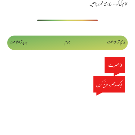
حجام کی ک…
پوری تحریر پڑھیں
قدیم تر اشاعت
ہوم
جدید تر اشاعت
0 تبصرے:
ایک تبصرہ شائع کریں