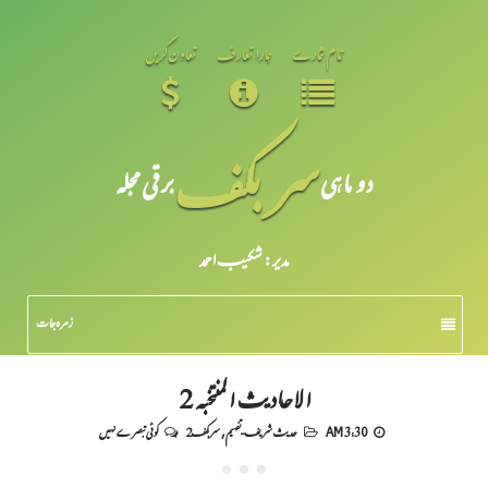
تمام شمارے
ہمارا تعارف
تعاون کریں
سر بکف
دو ماہی
برقی مجلہ
مدیر: شکیبـ احمد
زمرہ جات
الاحادیث المنتخبہ 2
3:30 AM
حدیث شریف-تفہیم
,
سربکف2
کوئی تبصرے نہیں