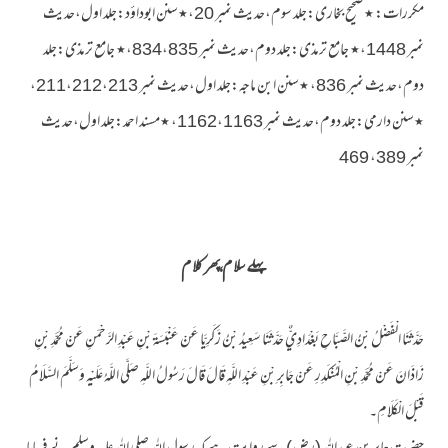
مکررات: ٭صحیح بخاری:جلد سوم،حدیث نمبر 20،٭سنن ابوداؤد:جلد اول،حدیث
نمبر 1448،٭ جامع ترمذی:جلد دوم،حدیث نمبر 834،835،٭ جامع ترمذی:جلد
دوم،حدیث نمبر 836، ٭سنن ابن ماجہ:جلد اول،حدیث نمبر 211،212،213،
٭سنن دارمی:جلد دوم،حدیث نمبر 1162،1163، ٭مسند احمد:جلد اول،حدیث
نمبر 389، 469
پہلے سلام،پھر کلام
حَدَّثَنَا الْفَضْلُ بْنُ الصَّبَّاحِ بَغْدَادِيٌّ حَدَّثَنَا سَعِيدُ بْنُ زَکَرِيَّا عَنْ عَنْبَسَةَ بْنِ عَبْدِ الرَّحْمَنِ عَنْ مُحَمَّدِ بْنِ
زَاذَانَ عَنْ مُحَمَّدِ بْنِ الْمُنْکَدِرِ عَنْ جَابِرِ بْنِ عَبْدِ اللَّهِ قَالَ قَالَ رَسُولُ اللَّهِ صَلَّی اللَّهُ عَلَيْهِ وَسَلَّمَ السَّلَامُ
قَبْلَ الْکَلَامِ۔