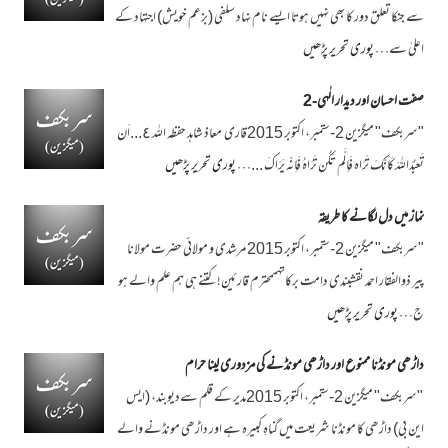
سے جنکا تعلق دور کا بھی نہیں ہوتا ایسے نام نہاد سلفی (بزعم خویش) اجتہاد کے
اعلیٰ سے…
پوری تحریر پڑھیں
صفت احسان اور دیدار الٰہی-2
"سربکف" میگزین 2-ستمبر، اکتوبر 2015قاری معاذ شاہد حفظہ اللہ ٤...اَن
تَعبُدَاللہَ کَاَنّکَ تَرَاہ فَاِلَّم تَکُن تَرَاہُ فَاِنّہ یَرَاکَ ...…
پوری تحریر پڑھیں
نماز میں دل لگانے کا طریقہ
"سربکف" میگزین 2-ستمبر، اکتوبر 2015 مرشدی و مولائی حضرت مولانا
پیر ذوالفقار احمد نقشبندی دامت برکاتہممحترم قارئین! کتنے ہی ہم علم والے ہو
ج…
پوری تحریر پڑھیں
داڑھی مونڈنا ممنوع اور داڑھی مونڈنے کی مزدوری لینا حرام
"سربکف" میگزین 2-ستمبر، اکتوبر 2015مدیر کے قلم سےدیوبند، (ایس
این بی) داڑھی کا مونڈنا شریعت میں گناہِ کبیرہ ہے اور داڑھی مونڈنے والے