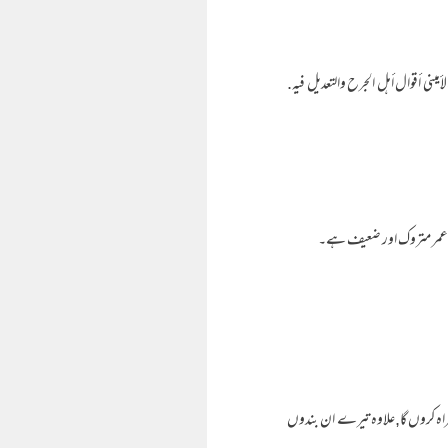
علامة الأميني أقوال أهل الجرح والتعديل فيه.
 بن عمر متروک اور ضعیف ہے۔
گمراہ کروں گا,علاوہ تیرے ان بندوں