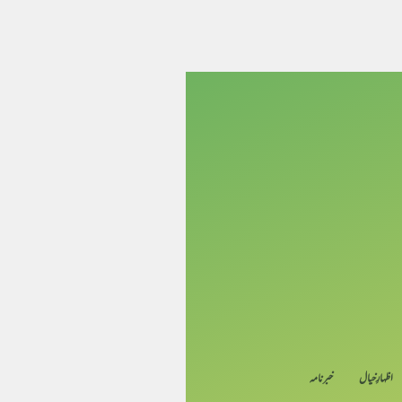
اظہارِ خیال
خبرنامہ