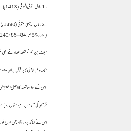
۔1،قال الخوئي المتوفى ( 1413هـ) : ( سيف بن عمر الوضاع الكذاب ).معجم رجال الحديث ج11 ص 207)
۔2۔ق
(الغدير ج8 ص 84 – 85 و 140 – 141 و 327 و 351)
سیف بن عمر کو شیعہ علماء نے بھی 
شیعہ عالم الامینی کا یہ قول ایران
اس کے علاوہ شیعہ کا اصل اعتراض اس 
قرآن کی آیت یہ ہے : قَالَ رَبِّ بِمَا أَغْوَيْتَنِي لَأُزَيِّنَنَّ لَهُمْ
اس نے کہا کہ پروردگار جس طرح تو نے