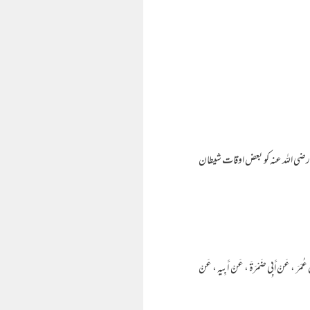
رضی اللہ عنہ کو بعض اوقات شیطان
بْنِ عُمَرَ ، عَنْ أَبِي ضَمْرَةَ ، عَنْ أَبِيهِ ، عَنْ