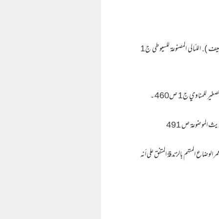
12۔جلال الدين السيوطي المتوفى (911 هـ) قال عن سيف : بعد أن عقب على حديث هو في سنده فقال : ( موضوع ، فيه ضعفاء أشدهم سيف ). اللئالي المصنوعة للسيوطي ج1
1390 هـ ) في كتابه القيم ( تحذير العبقري من محاضرات الخضري ) . (1/275) ( سيف بن عمر الوضاع المتهم بالزندقة المتفق على أنه