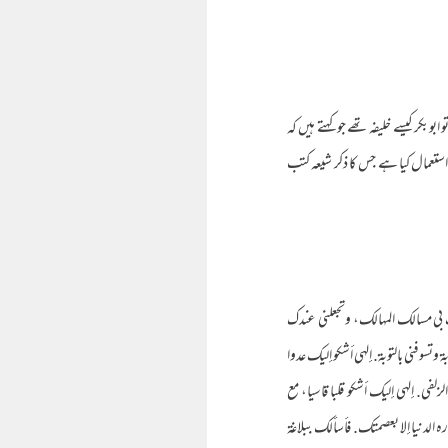
 ابوبکر کیسے خلیفہ تھے جو کہتے ہیں کہ
ا استعمال کیا ہے جس کا ذکر شیعہ کتب
لك بي مسالك المهالك، وتجعلني عندك
 وتسوفني بالتوبة. إلهي أشكو إليك عدوا
لفى. إلهي إليك أشكو قلبا قاسيا، مع
اره الدنيا إلا بعصمتك. فأسألك ببلاغة