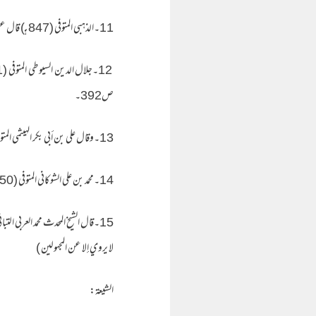
11۔الذهبي المتوفى (847 هـ ) قال عن سيف : ( متروك باتفاق ) .المغني ج1 ص460 رقم 2716)
ص392۔
13۔وقال علي بن أبي بكر الهيثمي المتوفى (807 هـ) في حديث ضعفه لأجل سيف قال : ( وفيه سيف بن عمر متروك ) فيض القدير شرح الجامع الصغير للمناوي ج1 ص460 ۔
14۔محمد بن علي الشوكاني المتوفى (1250 هـ) قال عن سيف : في سند هو فيه : ( وفي إسناده سيف بن عمر ، وهو وضاع ). الفوائد المجموعة في الأحاديث الموضوعة ص 491
لا يروي إلا عن المجهولين )
الشيعة: