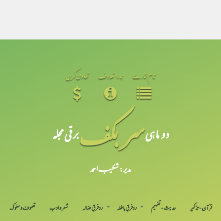
تمام شمارے
ہمارا تعارف
تعاون کریں
سر بکف
دو ماہی
برقی مجلہ
مدیر: شکیبـ احمد
قرآن-تذکیر
حدیث-تفہیم
رد فرقِ باطلہ
رد فرقِ ضالہ
شعر و ادب
تصوف و سلوک