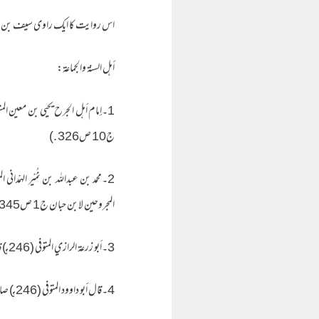
اس روایت کا ایک راوی سیف بن 
أهل السنة والجماعة:
ج10 ص326 .)
المجروحين لابن حبان ج1 ص345 – 346 ، الميزان للذهبي ج3 ص353 رقم 3642 )
3۔أبو زرعة الرازي المتوفى (246هـ) قال : ( ضعيف الحديث ).تهذيب الكمال ج12 ص327
4۔قال أبو داوود المتوفى (246هـ) صاحب السنن في سيف : ( ليس بشيء ).سؤالات الآجري لأبي داود ج1 ص214 رقم 216)