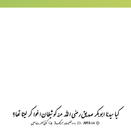
کیا سیدنا ابو بکر صدیق رضی اللہ عنہ کو شیطان اغوا کر لیتا تھا؟
9:14 AM
رد رافضیت
,
سربکف3
کوئی تبصرے نہیں