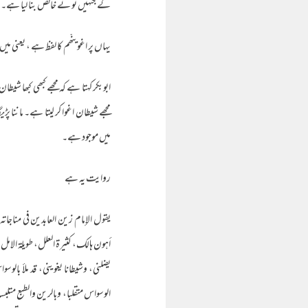
کے جنہیں تو نے خالص بنا لیا ہے۔
یہاں پر اغوینّھم کا لفظ ہے ، یعنی میں
ابوبکر کہتا ہے کہ مجھے کبھی کبھا شیطان
مجھے شیطان اغوا کر لیتا ہے۔ ماننا پڑ
میں موجود ہے۔
روایت یہ ہے
يقول الإمام زين العابدين في مناجات
أهون هالك، كثيرة العلل، طويلة الامل، إ
يضلني، وشيطانا يغويني، قد ملأ بالوس
الوسواس متقلبا، وبالرين والطبع متلبسا