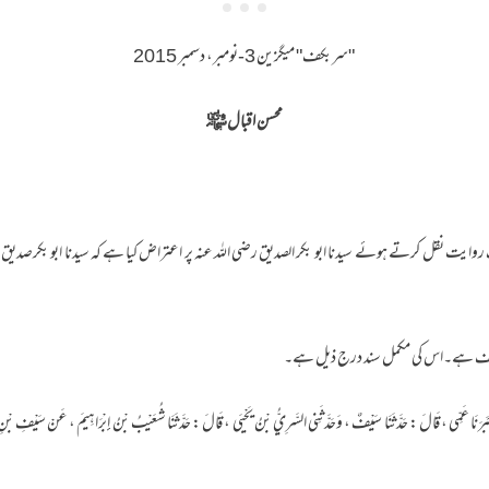
"سربکف" میگزین 3-نومبر، دسمبر 2015
محسن اقبال ﷾
ایت نقل کرتے ہوئے سیدنا ابو بکر الصدیق رضی اللہ عنہ پر اعتراض کیا ہے کہ سیدنا ابو بکرصدیق 
یف ہے۔اس کی مکمل سند درج ذیل ہے۔
لَ : أَخْبَرَنَا عَمِّي ، قَالَ : حَدَّثَنَا سَيْفٌ ، وَحَدَّثَنِي السَّرِيُّ بْنُ يَحْيَى ، قَالَ : حَدَّثَنَا شُعَيْبُ بْنُ إِبْرَاهِيمَ ، عَنْ سَيْفِ 