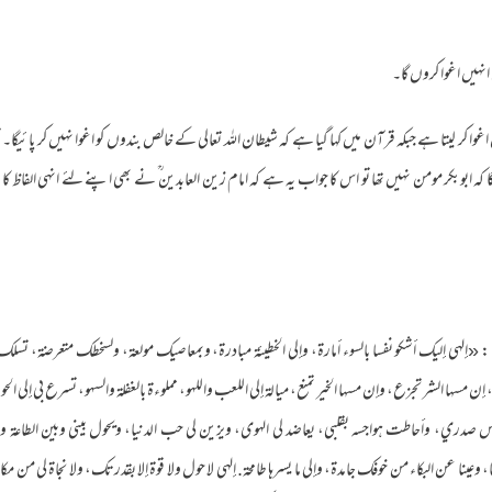
 انہیں اغوا کروں گا۔
 اغوا کر لیتا ہے جبکہ قرآن میں کہا گیا ہے کہ شیطان اللہ تعالی کے خالص بندوں‌ کو اغوا نہیں‌ کر پائیگا۔ تو
یگا کہ ابوبکر مومن نہیں تھا تو اس کا جواب یہ ہے کہ امام زین العابدین ؒ نے بھی اپنے لئے انہی الفاظ ک
ه : «إلهي إليك أشكو نفسا بالسوء أمارة، وإلى الخطيئة مبادرة، وبمعاصيك مولعة، ولسخطك متعرضة، تس
ن مسها الشر تجزع، وإن مسها الخير تمنع، ميالة إلى اللعب واللهو، مملوء‌ة بالغفلة والسهو، تسرع بي إلى الحوبة
واس صدري، وأحاطت هواجسه بقلبي، يعاضد لي الهوى، ويزين لي حب الدنيا، ويحول بيني وبين الطاعة والز
، وعينا عن البكاء من خوفك جامدة، وإلى ما يسرها طامحة. إلهي لا حول ولا قوة إلا بقدرتك، ولا نجاة لي من مك