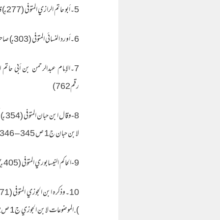
5۔أبو حاتم الرازي المتوفى (277هـ) قال عنه : ( متروك الحديث ).الجرح والتعديل ج4 ص278 رقم 1189)
6۔أورد النسائي المتوفى (303هـ) صاحب السنن في كتابه ( الضعفاء والمتروكين ) وقال عنه : ( سيف بن عمر الضبي : ضعيف ).الضعفاء والمتروكين للنسائي رقم 256)
رقم762)
8-و
لابن حبان ج1 ص 345 – 346
9-الحاكم النيسابوري المتوفى (405 هـ) صاحب المستدرك قال في سيف : ( اتهم بالزندقة وهو في الرواية ساقط )تهذيب التهذيب ج4 ص296
).الموضوعات لابن الجوزي ج1 ص362 رقم 444 ۔