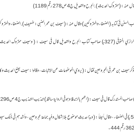
قال ابن حبان المتوفى (354 هـ) ذكر سيف بن عمر في المجروحين فقال : ( يروي الموضوعات عن الاثبات ، وقالوا : سيف يضع الحد
10۔وذكره ابن الجوزي المتوفى (571 هـ) في الضعفاء ، وقال أيضاً : ( وهذا حديث موضوع بلا إشكال وفيه جماعة مجروحين ، وأشده