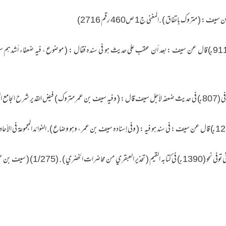
15۔قال الشيخ المحدث محمد العربي التباني توفي نحو (