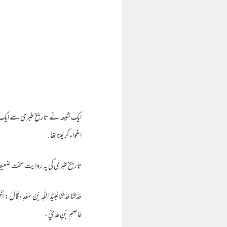
ایک شیعہ نے تاریخ طبری سے ایک رو
اغواء کر لیتا تھا۔
تاریخ طبری کی یہ روایت سخت ضع
حَدَّثَنَا حَدَّثَنَا عُبَيْدُ اللَّهِ بْنُ سَعْدٍ ، قَا
عَاصِمِ بْنِ عَدِيٍّ ،