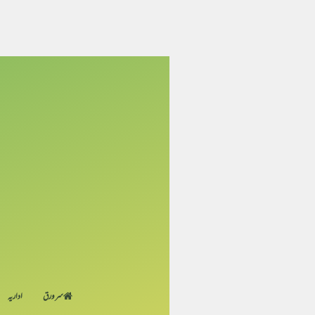
سر ورق
اداریہ