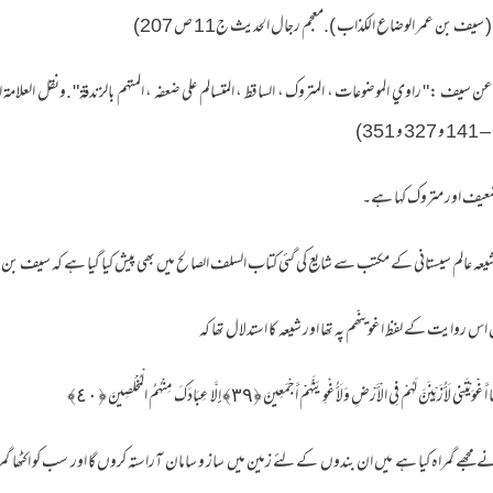
ال الأميني المتوفى (1390 هـ) عن سيف :" راوي الموضوعات ، المتروك ، الساقط ، المتسالم على ضعفه ، المتهم بالزندقة" .ونقل ال
ضعیف اور متروک کہا ہے۔
 سے شیعہ عالم سیستانی کے مکتب سے شایع کی گئی کتاب السلف الصالح میں بھی پیش کیا گیا ہے کہ سیف
روایت کے لفظ اغوینّھم پہ تھا اور شیعہ کا استدلال تھا کہ
 فِي الْأَرْضِ وَلَأُغْوِيَنَّهُمْ أَجْمَعِينَ ﴿٣٩﴾ إِلَّا عِبَادَكَ مِنْهُمُ الْمُخْلَصِينَ ﴿٤٠﴾
 مجھے گمراہ کیا ہے میں ان بندوں کے لئے زمین میں ساز و سامان آراستہ کروں گا اور سب کو اکٹھا 