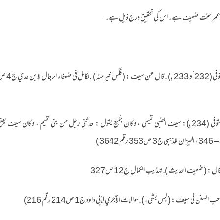
عمر سخت ضعیف ہے۔اس کی تحقیق درج ذیل ہے۔
2۔محمد بن عبدالله بن نُمَيْر الهمْداني المتوفى (234 هـ): سيف الضبي تميمي ، وكان جُمَيْع يقول : حدثني رجل من بني تميم 