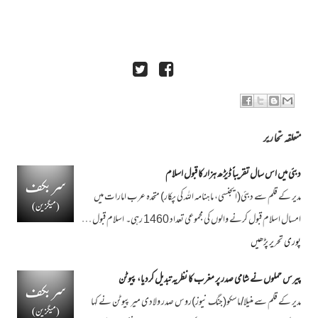
متعلقہ تحاریر
دبئی میں اس سال تقریباً ڈیڑھ ہزار کا قبول اسلام
مدیر کے قلم سے دبئی(ایجنسی، ماہنامہ اللہ کی پکار) متحدہ عرب امارات میں
امسال اسلام قبول کرنے والوں کی مجموعی تعداد 1460 رہی۔ اسلام قبول …
پوری تحریر پڑھیں
پیرس حملوں نے شامی صدر پر مغرب کا نظریہ تبدیل کردیا، پیوٹن
مدیر کے قلم سے منیلا/ماسکو(جنگ نیوز)روس صدر ولادی میر پیوٹن نے کہا