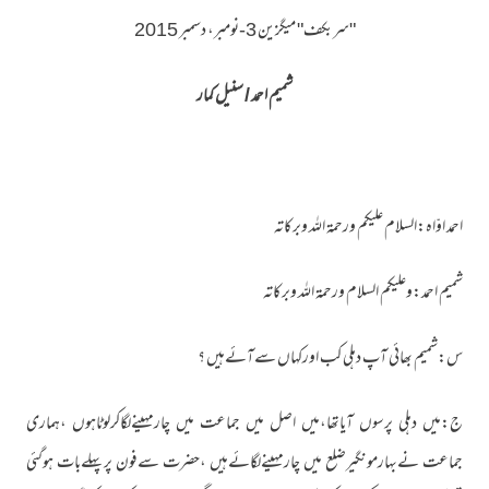
"سربکف" میگزین 3-نومبر، دسمبر 2015
شمیم احمد / سنیل کمار
احمد اوّاہ:السلام علیکم ورحمۃ اللہ وبرکاتہ
شمیم احمد:وعلیکم السلام ورحمۃ اللہ وبرکاتہ
س:شمیم بھائی آپ دہلی کب اورکہاں سےآئےہیں ؟
ج:میں دہلی پرسوں آیاتھا،میں اصل میں جماعت میں چارمہینےلگاکرلوٹاہوں ،ہماری
جماعت نےبہارمونگیرضلع میں چارمہینےلگائےہیں ،حضرت سےفون پرپہلےبات ہوگئی