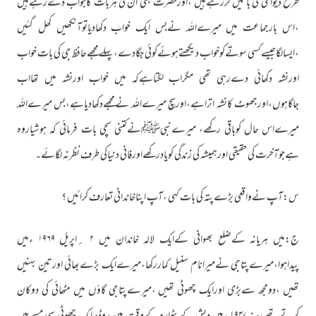
طرح دیوانگی کی باتیں کررہےہیں ،اورحضرت بھی ان کی ہربات کاجواب دےرہےہیں
،اس بارجماعت میں میرےاللہ نےبس ایک خواب دکھادیاتوآنکھیں کھل گئیں
،ایسالگاجیسےکسی سوتےکوخواب دیکھتےہوئےکوئی جگادے،پہلےمجھےحافظ جی کی بات خواب
اورنشہ دکھائی دےرہی تھی مگراب لگتاہےکہ میں خواب اورنشہ میں تھااب
جاگاہوں،اورجھوٹ کانشہ اتراہے،اورسچ میرےاللہ نےمجھےدکھادیاہے،بس میرےاللہ
میرےاس حال کوباقی رکھے، میرےنبیﷺنےکتنی سچی بات فرمائی کہ ہوشیاروہ
ہےجوآخرت کی حقیقی اورہمیشہ کی زندگی کویادرکھےاورفانی دنیاکی طرف نظرنہ لگائے۔
س:آپ نےواقعی بڑےپتہ کی بات کہی ،آپ اپناخاندانی تعارف کرائیں ؟
ج:میں ہریانہ کےضلع بھوانی کےایک لالہ خاندان میں ۲ ؍اپریل ۱۹۶۹ ءمیں
پیداہوا،میرےپتاجی نےمیرانام سنیل کماررکھا،میرےایک بڑےبھائی اورتین بہنیں
تھیں ،دومجھ سےبڑی اورایک چھوٹی تھیں ،میرےپتاجی گاؤں میں مٹھائی کی دوکان