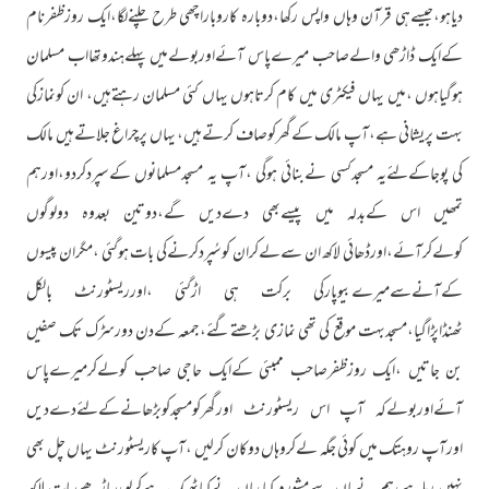
دیاہو،جیسےہی قرآن وہاں واپس رکھا،دوبارہ کاروباراچھی طرح چلنےلگا،ایک روزظفرنام
کےایک ڈاڑھی والےصاحب میرےپاس آئےاوربولےمیں پہلےہندوتھااب مسلمان
ہوگیاہوں ،میں یہاں فیکٹری میں کام کرتاہوں یہاں کئی مسلمان رہتےہیں، ان کونمازکی
بہت پریشانی ہے،آپ مالک کےگھرکوصاف کرتےہیں، یہاں پرچراغ جلاتےہیں مالک
کی پوجاکےلئےیہ مسجدکسی نےبنائی ہوگی ،آپ یہ مسجدمسلمانوں کےسپردکردو،اورہم
تمھیں اس کےبدلہ میں پیسےبھی دےدیں گے،دوتین بعدوہ دولوگوں
کولےکرآئے،اورڈھائی لاکھ ان سےلےکران کوسُپردکرنےکی بات ہوگئی ،مگران پیسوں
کےآنےسےمیرےبیوپارکی برکت ہی اڑگئی ،اورریسٹورنٹ بالکل
ٹھنڈاپڑاگیا،مسجدبہت موقع کی تھی نمازی بڑھتےگئے،جمعہ کےدن دورسڑک تک صفیں
بن جاتیں ،ایک روزظفرصاحب ممبئی کےایک حاجی صاحب کولےکرمیرےپاس
آئےاوربولےکہ آپ اس ریسٹورنٹ اورگھرکومسجدکوبڑھانےکےلئےدےدیں
اورآپ روہتک میں کوئی جگہ لےکروہاں دوکان کرلیں ،آپ کاریسٹورنٹ یہاں چل بھی