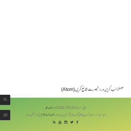
سبسکرائب کریں در:
تبصرے شائع کریں (Atom)
کاپی رائٹ © 2015-
2026
سربکف مجلہ
ڈیزائن از سر بکف گروپ | اپنی کتاب شائع کرائیں بذریعہ
سربکف ڈاٹ کام
| ایڈیٹر: شکیب احمد