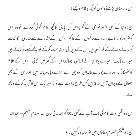
س:ارمغان پڑھنےوالوں کوکچھ پیغام دیجئے؟
ج:دنیاکےکسی افسرمنتری کےگھریااس کی پارٹی کاکچھ کام کوئی کردے،تووہ اس
کوضرورنوازتاہے،سارےحاکموں کےحاکم ،کن کےاشارےسےساری کائنات
کوبنانےوالےکےگھرمسجدمیں اس کےدین کی ذراخدمت کرکےتودیکھےکیسےنوازتے ہیں
میرےمالک! میرےپتاجی نےذراسی جھاڑواس کےگھرمیں لگائی ،اس کےکلام
کاسنسکارکیا،ہمارےپورےخاندان کودین سےاجڑےدیارہریانہ میں اوراس کےبھی
بھوانی کےویران ترین علاقہ میں کس طرح ہدایت سےنوازا،ہرایک اس کاتجربہ کرکےدیکھ
لے۔
س:واقعی بہت کام کی بات آپ نےکہی ۔جزاکم اللہ ۔فی امان اللہ السلام علیکم ورحمۃ اللہ
ج:وعلیکم السلام دعاؤں میں ضروریادرکھیں ۔٭