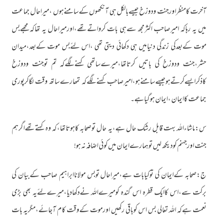
آخرت کامنظراورجنت ودوزخ جیسےبالکل ہی آنکھوں کےسامنےہوں ،میراحال جماعت
میں یہ رہاکہ امیرصاحب اکثرمجھ سےہی بات کرواتےتھے،اورمیراحال یہ تھاکہ مجھےبس
موت کےبعدکی زندگی دنیامیں ہی دکھائی دیتی تھی ،اس لئےبس موت کےبعد،میدان
حشر،جنت ودوزخ کی باتیں کرتاتھا،میرےساتھی کہنےلگےکہ تم توجنت ودوزخ
کاذکرایسےکرتےہوجیسےسامنےہو،امیرصاحب کہنےلگےکہ تمھارےساتھ وقت لگاکرپوری
جماعت کاایمان ،ایمان ہوگیاہے۔
س:ماشاءاللہ بہت قابل رشک حال ہے،یہ حال توصحابہ کاہوتاتھا،کہ وہ کہتےتھےاگرہم
جنت اورجہنم کودیکھ لیں توہمارےایمان میں کوئی اضافہ نہ ہو!
ج:صحابہ کےایمان کی توکیابات ہے،میراحال توبس مولاناابراہیم صاحب کےبیان کی
برکت سے،اس کاایک قطرہ اس گندہ کومیرےاللہ نےدکھادیا،میرےلئےیہ بھی بڑی
نعمت ہےکہ اللہ تعالی بس اس کوباقی رکھیں اورموت کےوقت کام آجائے،مگریہ بات