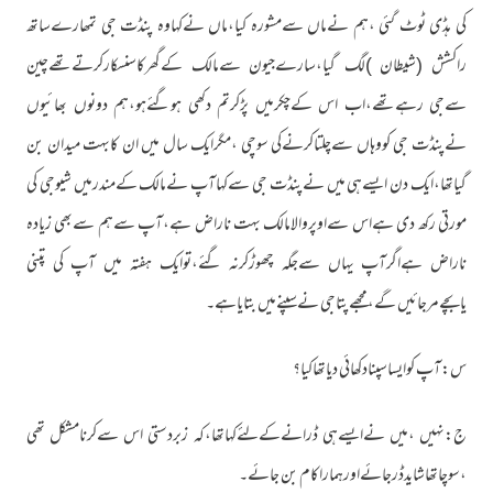
کی ہڈی ٹوٹ گئی ،ہم نےماں سےمشورہ کیا،ماں نےکہاوہ پنڈت جی تمھارےساتھ
راکشش (شیطان )لگ گیا،سارےجیون سےمالک کےگھرکاسنسکارکرتےتھےچین
سےجی رہےتھے،اب اس کےچکرمیں پڑکرتم دکھی ہوگئےہو،ہم دونوں بھائیوں
نےپنڈت جی کووہاں سےچلتاکرنےکی سوچی ،مگرایک سال میں ان کابہت میدان بن
گیاتھا،ایک دن ایسےہی میں نےپنڈت جی سےکہاآپ نےمالک کےمندرمیں شیوجی کی
مورتی رکھ دی ہےاس سےاوپروالامالک بہت ناراض ہے،آپ سےہم سےبھی زیادہ
ناراض ہےاگرآپ یہاں سےجگہ چھوڑکرنہ گئے،توایک ہفتہ میں آپ کی پتنی
یابچےمرجائیں گے،مجھےپتاجی نےسپنےمیں بتایاہے۔
س:آپ کوایساسپنادکھائی دیاتھاکیا؟
ج:نہیں ،میں نےایسےہی ڈرانےکےلئےکہاتھا،کہ زبردستی اس سےکرنامشکل تھی
،سوچاتھاشایدڈرجائےاورہماراکام بن جائے۔