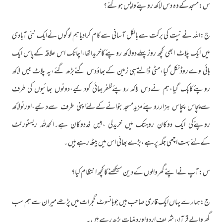
س:مسجدکےوہ دس لاکھ روپئےواپس ہوگئے؟
ج:اللہ نےنیت کی برکت سےبالکل آسانی سےکام کرادیاہم لوگوں نےایک نئی آبادی
میں ایک پلاٹ ابھی کچھ روزپہلےدولاکھ روپئےکاخریداتھا،اچانک اس علاقہ کےپاس ایک
ہائی وےروڈنکل گیا،مٹی ڈالتےہی زمین کےبھاؤدس گنےبڑھ گئے،یہ پلاٹ بیس لاکھ
روپئےکابک گیا،ہم نےدس لاکھ روپئےظفربھائی کودئیے،دونوں بھائیوں کی طرف
سےپچاس پچاس ہزارروپئےمزیدمسجدبنوانےکےلئےاپنی طرف سےدئیے،اورنولاکھ
روپئےکی ایک دوکان روہتک میں خریدلی ،بیس فددوکان ہے۔الحمدللہ ریسٹورنٹ
کےلئےبہت اچھی جگہ پرہے،بڑےبھائی اس میں بیٹھ رہےہیں ۔
س:آپ نےاپنےگھروالوں کےدین سیکھنےکاکچھ انتظام کیا؟
ج:ہمارےیہاں ایک قاری صاحب ہیں جوہانسوٹ گجرات میں پڑھےمیران سےہم سب
گھروالےقرآن شریف اردواوردینیات پڑھ رہےہیں ۔