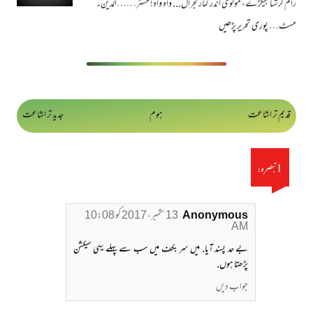
رام کرشنا بیگڑے، مولوی اندر کمار گجرال... واہ واہ! مسٹر……الدین۔
مسٹ…
پوری تحریر پڑھیں
قدیم تر اشاعت
ہوم
جدید تر اشاعت
1 تبصرہ:
Anonymous
13 ستمبر، 2017 کو 10:08
AM
بے حد پسند آیا. میں سر بکف میں سب سے پہلے یہی سیکشن
پڑھتا ہوں.
جواب دیں