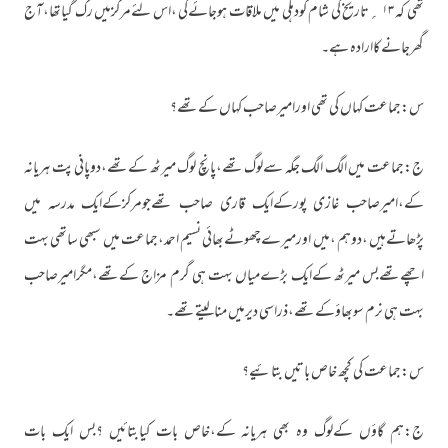
تھی کہ ۱۳ ؍تاریخ کی شام کودہلی میں ملاقات ہوجائےگی ،اس لئےمرکزمیں رک گیاتھا،آج
گھرجانےکاارادہ ہے۔
س:جماعت کہاں کی تھی اورامیرصاحب کہاں کےتھے؟
ج:جماعت میں الگ الگ جگہ سےلوگ تھے،پانچ لوگ میرٹھ کےتھے،دوپانی پت ہریانہ
کے،امیرصاحب غازی پورکےایک قاری صاحب تھےجومرکزکےایک مدرسہ میں
پڑھاتےہیں ،دوہم ،میں اورمیرےچھوٹےبھائی نسیم احمد،جماعت میں سبھی ساتھی بہت
اچھےتھےبس میرٹھ کےایک بڑےمیاں بہت ہی گرم مزاج کےتھے،مگرامیرصاحب
بہت ہی نرم سوبھاؤکےتھے،ذراسی دیرمیں منالیتےتھے۔
س:جماعت کی کچھ خاص باتیں بتائیے؟
ج:ہم گاؤں کےلوگ وہ بھی ہریانہ کے،خاص بات کیابتائیں ؟بس ایک بات