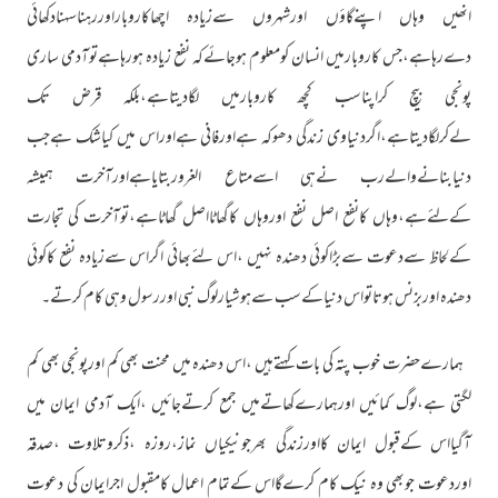
انھیں وہاں اپنےگاؤں اورشہروں سےزیادہ اچھاکاروباراوررہناسہنادکھائی
دےرہاہے،جس کاروبارمیں انسان کومعلوم ہوجائےکہ نفع زیادہ ہورہاہےتوآدمی ساری
پونجی بیچ کراپناسب کچھ کاروبارمیں لگادیتاہے،بلکہ قرض تک
لےکرلگادیتاہے،اگردنیاوی زندگی دھوکہ ہےاورفانی ہےاوراس میں کیاشک ہےجب
دنیابنانےوالےرب نےہی اسےمتاع الغروربتایاہےاورآخرت ہمیشہ
کےلئےہے،وہاں کانفع اصل نفع اوروہاں کاگھاٹااصل گھاٹاہے،توآخرت کی تجارت
کےلحاظ سےدعوت سےبڑاکوئی دھندہ نہیں ،اس لئےبھائی اگراس سےزیادہ نفع کاکوئی
دھندہ اوربزنس ہوتاتواس دنیاکےسب سےہوشیارلوگ نبی اوررسول وہی کام کرتے۔
ہمارےحضرت خوب پتہ کی بات کہتےہیں ،اس دھندہ میں محنت بھی کم اورپونجی بھی کم
لگتی ہے،لوگ کمائیں اورہمارےکھاتےمیں جمع کرتےجائیں ،ایک آدمی ایمان میں
آگیااس کےقبول ایمان کااورزندگی بھرجونیکیاں نماز،روزہ ،ذکروتلاوت ،صدقہ
اوردعوت جوبھی وہ نیک کام کرےگااس کےتمام اعمال کامقبول اجرایمان کی دعوت