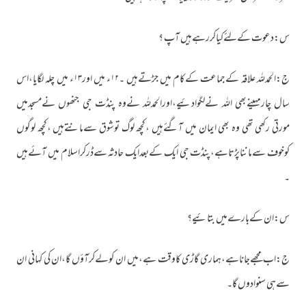
س:دعوت کےلئےکیاکررہےہیں آپ ؟
ج:الحمدللہ علاقہ کےجماعت کےکام میں جڑتےہیں ۔۱۲ء میں اور۱۳ء میں چلہ لگایا،اس
سال چارمہینےبھی اللہ نےلگوادئیے،اورالحمدللہ نےوہ پنڈت جی جنھوں نےمسجدمیں
مورتی رکھی تھی وہ بھی ایمان میں آگئےہیں ،کچھ لوگ توشوق سےمانتےہیں ،کچھ لوگوں
کوخوف سےمانناپڑتاہے،پنڈت جی ایک کےبعدایک حادثہ سےڈرکراسلام میں آئےہیں
۔
س:ان کےبارےمیں بتائیے؟
ج:اب مجھےجاناہے،ہماری گاڑی کاوقت ہے،میں ان کولےکرآؤں گا،ان کی کہانی ان
سےہی سنوادوں گا۔