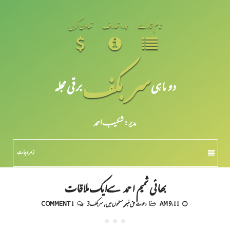
تمام شمارے
ہمارا تعارف
تعاون کریں
سر بکف
دو ماہی
برقی مجلہ
مدیر: شکیبـ احمد
زمرہ جات
بھائی شمیم احمد سےایک ملاقات
9:11 AM
دعوت حق غیر مسلموں میں
,
سربکف3
1 COMMENT