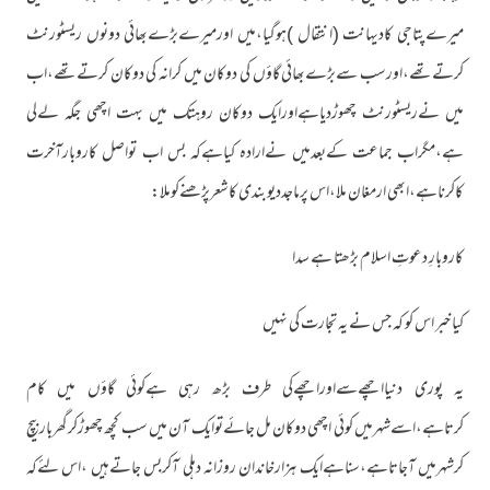
میرےپتاجی کادیہانت (انتقال )ہوگیا،میں اورمیرےبڑےبھائی دونوں ریسٹورنٹ
کرتےتھے،اورسب سےبڑےبھائی گاؤں کی دوکان میں کرانہ کی دوکان کرتےتھے،اب
میں نےریسٹورنٹ چھوڑدیاہےاورایک دوکان روہتک میں بہت اچھی جگہ لےلی
ہے،مگراب جماعت کےبعدمیں نےارادہ کیاہےکہ بس اب تواصل کاروبارآخرت
کاکرناہے،ابھی ارمغان ملا،اس پرماجددیوبندی کاشعرپڑھنےکوملا:
کاروبارِ دعوتِ اسلام بڑھتا ہے سدا
کیا خبر اس کو کہ جس نے یہ تجارت کی نہیں
یہ پوری دنیااچھےسےاوراچھےکی طرف بڑھ رہی ہےکوئی گاؤں میں کام
کرتاہے،اسےشہرمیں کوئی اچھی دوکان مل جائےتوایک آن میں سب کچھ چھوڑکرگھرباربیچ
کرشہرمیں آجاتاہے،سناہےایک ہزارخاندان روزانہ دہلی آکربس جاتےہیں ،اس لئےکہ