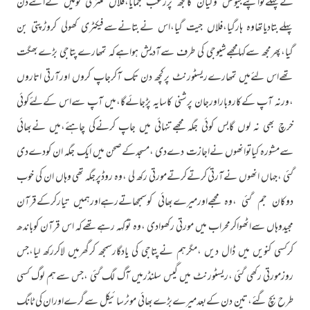
نےپہلےتواپنےجیوتش وگیان کامجھ پررعب جمایا،فلاں منتری کومیں نےاتنےدن
پہلےبتادیاتھاوہ ہارگیا،فلاں جیت گیا،اس نےبتانےسےفیکٹری کھولی کروڑپتی بن
گیا،پھرمجھ سےکہامجھےشیوجی کی طرف سےآدیش ہواہےکہ تمھارےپتاجی بڑےبھگت
تھےاس لئےمیں تمھارےریسٹورنٹ پرکچھ دن تک آکرجاپ کروں اورآرتی اتاروں
،ورنہ آپ کےکاروباراورجان پرشنی کاسایہ پڑجائےگا،میں آپ سےاس کےلئےکوئی
خرچ بھی نہ لوں گابس کوئی جگہ مجھےتنہائی میں جاپ کرنےکی چاہئے،میں نےبھائی
سےمشورہ کیاتوانھوں نےاجازت دےدی ،مسجدکےصحن میں ایک جگہ ان کودےدی
گئی ،جہاں انھوں نےآرتی کرتےکرتےمورتی رکھ لی ،وہ روڈپرجگہ تھی وہاں ان کی خوب
دوکان جم گئی ،وہ مجھےاورمیرےبھائی کوسمجھاتےرہےاورہمیں تیارکرکےقرآن
مجیدوہاں سےاٹھواکرمحراب میں مورتی رکھوادی ،وہ توکہہ رہےتھےکہ اس قرآن کوباندھ
کرکسی کنویں میں ڈال دیں ،مگرہم نےپتاجی کی یادگارسمجھ کرگھرمیں لاکررکھ لیا،جس
روزمورتی رکھی گئی ،ریسٹورنٹ میں گیس سلنڈرمیں آگ لگ گئی ،جس سےہم لوگ کسی
طرح بچ گئے،تین دن کےبعدمیرےبڑےبھائی موٹرسائیکل سےگرےاوران کی ٹانگ