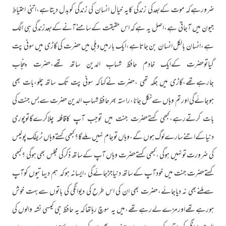
ضرورہےکہ موت کےبعدکی زندگی کایہ خیال انسان کی زندگی کوبدل دیتاہے،اتنی احتیاط
جیون میں آجاتی ہے،اصل یہ ہےکہ اس حقیقت کےسامنےآنےکےبعدزندگی ہی الگ
ہے،انسان بالکل انسان بن جاتاہے،ایک بارمیں دہلی میں حضرت کی گاڑی میں سونی پت
گیاتوحضرت کےایک خادم حافظ شہاب الدین ساتھ تھے،حضرت پنجاب
جارہےتھے،گاڑی میں جگہ تھی ،حضرت نےکہاکہ سونی پت تک ساتھ چلو،بات بھی
ہوجائےگی اورتم وہاں سےنکل جانا،راستہ بھرحافظ شہاب الدین حضرت سےبس جنت کی
بات کرتےرہے،کبھی کہتےحضرت جنت میں توجب آپ کاقافلہ چلاکرےگاتوپوری
دنیاکےاتنےسارےلوگ ہوں گے،وہاں توجام نہیں ملےگا؟کبھی کہتےوہاں ٹریفک پولیس
کی ضرورت تونہیں ہوگی ،کبھی کہتےحضرت وہاں آپ کےساتھ ذکرکی مجلس بھی ہوگی ؟کبھی
کہتےحضرت جنت میں خودآپ کےساتھ دنیاجڑجائےگی ،ایسانہ ہوکہ ہم دیہاتیوں کوآپ
سےملنےبھی نہ دیاجائے،حضرت بھی ان کی اس طرح کی دیوانگی کی باتوں سےبہت خوش
ہورہےتھےاورمزےلےرہےتھے،میں یہ سوچ رہاتھاکہ یہ حافظ جی کیسی نشہ والوں کی