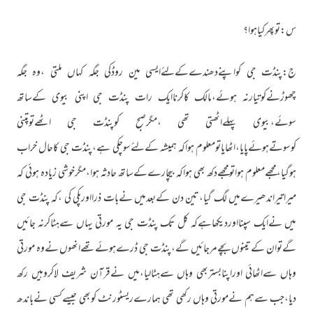
س:توپھرکیاہوا؟
ج:پنڈت جی کواپنےدھندےکےلئےایسی مین روڈکی جگہ کہاں ملتی ،وہ جگہ
چھوڑنےکوتیارنہ ہوئے،مالک کاکرناایک رات پنڈت جی اپنی بیوی کےساتھ
سوئے،بیوی پہلےاٹھتی تھی ،مگرصبح کوپنڈت جی اٹھےتوپتنی
کوسوتےہوئےپایا،اٹھایاتومعلوم ہواکہ ہمیشہ کےلئےسوچکی ہے،پنڈت جی کاحال خراب
ہوگیا،مجھےمعلوم ہواتومجھےدکھ بھی ہواکہ بیچارےکےساتھ حادثہ ہوا،مگرخوشی زیادہ ہوئی کہ
میراتیراندھیرےمیں لگ گیا،تین دن کےبعدمیں نےبات ذرااورپکی کی ،کہ پنڈت جی
میں نےایک سپنااوردیکھاہےکہ کل تک پنڈت جی یہ مورتی یہاں سےہٹاکرنہ جائیں
گےتوان کےتینوں بچےمرجائیں گے،پنڈت جی ڈرےہوئےتھےانھوں نےوہ مورتی
وہاں سےاٹھائی اوراپنابستربھی وہاں سےہٹالیا،میں نےقرآن شریف لاکروہیں رکھ
دیا،جب سےہم نےمورتی وہاں رکھی تھی ہمارےریسٹورنٹ کوبھی جیسےکسی نےباندھ