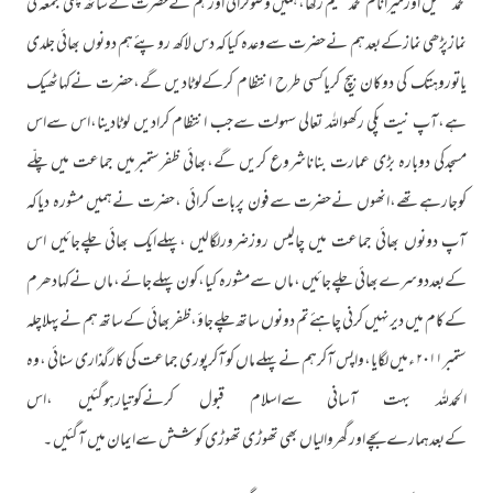
محمدشکیل اورمیرانام محمدشمیم رکھا،ہمیں وضوکرائی اورہم نےحضرت کےساتھ پہلی جمعہ کی
نمازپڑھی نمازکےبعدہم نےحضرت سےوعدہ کیاکہ دس لاکھ روپئےہم دونوں بھائی جلدی
یاتوروہتک کی دوکان بیچ کریاکسی طرح انتظام کرکےلوٹادیں گے،حضرت نےکہاٹھیک
ہے،آپ نیت پکی رکھواللہ تعالی سہولت سےجب انتظام کرادیں لوٹادینا،اس سےاس
مسجدکی دوبارہ بڑی عمارت بناناشروع کریں گے،بھائی ظفرستمبرمیں جماعت میں چلّے
کوجارہےتھے،انھوں نےحضرت سےفون پربات کرائی ،حضرت نےہمیں مشورہ دیاکہ
آپ دونوں بھائی جماعت میں چالیس روزضرورلگالیں ،پہلےایک بھائی چلےجائیں اس
کےبعددوسرےبھائی چلےجائیں ،ماں سےمشورہ کیا،کون پہلےجائے،ماں نےکہادھرم
کےکام میں دیرنہیں کرنی چاہئےتم دونوں ساتھ چلےجاؤ،ظفربھائی کےساتھ ہم نےپہلاچلہ
ستمبر۲۰۱۱ ءمیں لگایا،واپس آکرہم نےپہلےماں کوآکرپوری جماعت کی کارگذاری سنائی ،وہ
الحمدللہ بہت آسانی سےاسلام قبول کرنےکوتیارہوگئیں ،اس
کےبعدہمارےبچےاورگھروالیاں بھی تھوڑی تھوڑی کوشش سےایمان میں آگئیں ۔