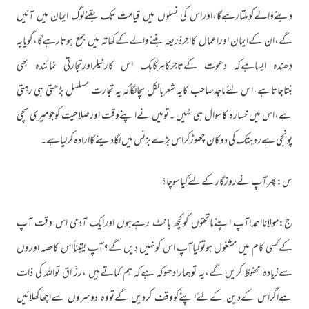
دینےوالےکوملتارہےگا،اوراس کی نسلوں میں قیامت تک جتنےلوگ ایمان میں آئیں
گے،ان کےایمان اوراعمال کااجرذریعہ بننےوالےکےکھاتہ میں جمع ہوتارہےگا،گویایہ
دھندہ ایساہےکہ دعوت کےتاجرکاہرگاہک اس کارٹیلراورتجارتی نمائندہ بھی
بنتاجاتاہے،اس لئےماجدصاحب کایہ شعربالکل سچالگاکہ یہ تجارت مسلسل بڑھتی ہی رہتی
ہے،اس میں خسارہ کاسوال ہی نہیں ۔تومیں نےاپنےوقت اورصلاحیت کوجومیری سچی
پونجی ہےروہتک کی دوکان چھوڑکراس بڑےبزنس میں لگادینےکاارادہ کرلیاہے۔
س:پھرآپ نےروزگارکےلئےکیاسوچا؟
ج:مولانااحمد!آپ اپنےماتحتوں کوکچھ بانٹ رہےہوں اورایک آدمی اس وقت آپ
کےکسی کام میں مشغول ہوتوکیاآپ اس کونہیں دیں گے؟آپ یقیناًاس کاحصہ اوروں
سےزیادہ محفوظ کریں گے،یہ توہمارادھوکہ ہےکہ ہم کماتےہیں ،رزّ اق تواللہ کی ذات
ہےاگراس کےدین کےلئےاپنےکووقف کردیں گےتووہ دوسروں سےاچھاکھلائیں