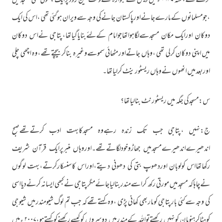
کرتےتھے،سنہ ۱۹۴۷ ءمیں دیش کےبٹوارہ کےوقت مین روڈپرایک چھوٹی سی مسجدمیں
،جومسلمانوں کےمارےجانےاورپاکستان جانےکی وجہ سےویران ہوگئی تھی ،اس کی ایک
دوکان اورایک مکان مسجدسےلگاہواتھاجوامام کےلئےبنایاگیاتھا،پتاجی نےاس دوکان
میں اپنی دوکان کرلی تھی ،وہاں جاتےاورمٹھائی سموسےوغیرہ بناکربیچتےتھے،وہ اچھی چلی
اوربعدمیں انھوں نےوہاں ریسٹورینٹ کرلیاتھا۔
س:مسجدکی جگہ میں ریسٹورنٹ بنالیاتھا؟
ج:نہیں ،پتاجی جب تک زندہ رہےوہ مسجدکابہت ادب کرتےتھےصبح
اندھیرےاندھیرےمسجدمیں جھاڑوخودلگاتےتھے۔اوروہاں منبرپرایک قرآن شریف
رکھاتھااس کولوبان اوردھوپ بتی کی دھونی دیتے،اوراس کاسنسکارکرتے،بہت لوگوں
نےچاہاکہ مسجدمیں مورتی رکھ کراسےمندربنالیاجائےمگرپتاجی نےکبھی ایسانہ کرنےدیااسی
کی وجہ سےکئی بارپتاجی کوماربھی کھانی پڑی ،وہ کہتےتھےکہ جب تم لوگ شیومندرمیں شیوجی
کوہٹاکرہنومان کونہیں رکھتےتواللہ کےمندرمیں دوسروں کوکیسےرکھنےکوکہتےہو،۲۰۰۷ ءمیں