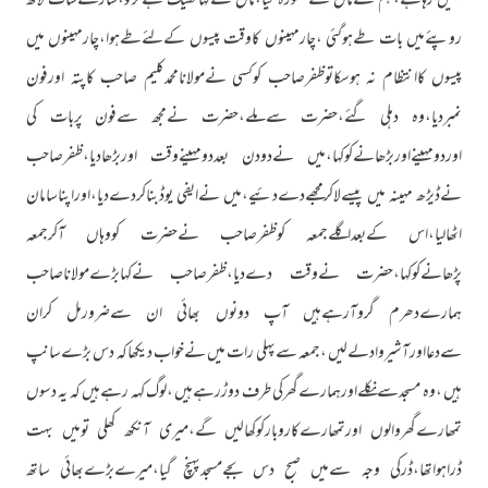
نہیں رہاہے،ہم نےماں سےمشورہ کیا،ماں نےکہاٹھیک ہےکرلو،ساڑھےسات لاکھ
روپئےمیں بات طےہوگئی ،چارمہینوں کاوقت پیسوں کےلئےطےہوا،چارمہینوں میں
پیسوں کاانتظام نہ ہوسکاتوظفرصاحب کوکسی نےمولانامحمدکلیم صاحب کاپتہ اورفون
نمبردیا،وہ دہلی گئے،حضرت سےملے،حضرت نےمجھ سےفون پربات کی
اوردومہینےاوربڑھانےکوکہا،میں نےدودن بعددومہینےوقت اوربڑھادیا،ظفرصاحب
نےڈیڑھ مہینہ میں پیسےلاکرمجھےدےدئیے،میں نےایفی یوڈبناکردےدیا،اوراپناسامان
اٹھالیا،اس کےبعداگلےجمعہ کوظفرصاحب نےحضرت کووہاں آکرجمعہ
پڑھانےکوکہا،حضرت نےوقت دےدیا،ظفرصاحب نےکہابڑےمولاناصاحب
ہمارےدھرم گروآرہےہیں آپ دونوں بھائی ان سےضرورمل کران
سےدعااورآشیروادلےلیں ،جمعہ سےپہلی رات میں نےخواب دیکھاکہ دس بڑےسانپ
ہیں ،وہ مسجدسےنکلےاورہمارےگھرکی طرف دوڑرہےہیں ،لوگ کہہ رہےہیں کہ یہ دسوں
تمھارےگھروالوں اورتمھارےکاروبارکوکھالیں گے،میری آنکھ کھلی تومیں بہت
ڈراہواتھا،ڈرکی وجہ سےمیں صبح دس بجےمسجدپہنچ گیا،میرےبڑےبھائی ساتھ