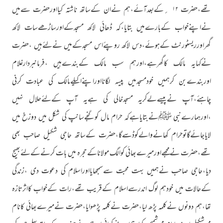
تھے،حضرت ۱۲ ؍کےبعدآئے،ہم نےان کےساتھ ناشتہ کیااورحضرت سےمیں
نےاپنےخواب کےبارےمیں بتایا،کہ ڈھائی لاکھ مسجدکےاورساڑھےسات لاکھ
گھراورریسٹورنٹ کےہوئے،دس لاکھ روپئےاس مسجدکےمیں نےلئےہیں ،حضرت
نےکہایہ مالک کاگھرہے،اورہم سب مالک کےبندےہیں ،فرمانبردارغلام
اوربندےبن کرہمیں خودمسجدمیں پیسہ لگانااوراپنےاکیلےمالک کی عبادت کرنی
چاہئے،آپ نےپیسےلےکریہ مسجدخالی کی ہےیہ آپ کےلئےحلال نہیں
،اورہمارےنبی ﷺنےبتایاہےکہ حرام مال کوگنجےسانپ کی شکل میں دوزخ میں
لایاجائےگاتوحرام کھانےوالےکوڈسےگا،حضرت کےساتھ حاجی شکیل صاحب بھی
تھے،حضرت نےمجھےاورمیرےبھائی کوالگ مولاناکےحجرہ میں بات کرنےکےلئےبھیج
دیا،حاجی صاحب نےہمیں بہت محبت سےسمجھایااوراسلام کی دعوت دی ،زندگی
کےحالات میں خودہم لوگ اندرسےاسلام کےقریب تھے،رات کےخواب کااثرتازہ
تھا،ہم دونوں نےکلمہ پڑھ لیا،حضرت نےکلمہ پڑھوایا،حضرت نےمیرےبھائی کانام