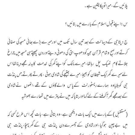
پلائیں گے،میراتوپکایقین ہے۔
س:اپنےقبول اسلام کےبارےمیں بتائیں ؟
ج:پتاجی کےدیہانت کےبعدتین سال تک میں اورمیرےبڑےبھائی مسجدکی صفائی
کرتےاورصبح وشام قرآن مجیدکودھوپ بتی کی دھونی دیتےاوردن چھپتےہی مسجدمیں چراغ
جلاتےکام ٹھیک چل رہاتھا،میرےمالک کواپنےگھرکی خدمت کابدلہ مجھےدیناتھااس
لئےمیرےگھرایک شیطان کوبھیجا،میرےبھتیجےکی شادی ہوئی ،پھرتےپھرتےجس پنڈت
جی کوبلایاوہ ہمارےریسٹورنٹ کےپاس والےگاؤں کےتھے،انھوں نےشادی
کےبعدمجھےگھرآکرملنےکےلئےکہااوربتایاکہ میں نےپترےمیں تمھارےبھوشیہ
(مستقبل )کےبارےمیں ایک بات دیکھی ہے،وہ بتانی ہے،بات کچھ اس طرح کہی کہ
میں بےچین ہوگیا،اورشادی کےتیسرےدن پنڈت جی کےگھرپہنچا،پنڈت جی