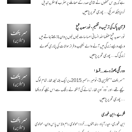
ہے کہ پیرس حملوں نے شامی صدر کے معاملے پر مغرب کا نظریہ تبدیل
کردیاجبکہ امریکی…
پوری تحریر پڑھیں
قرآنِ پاک کی ترتیب و تفہیم - نور سعدیہ شیخ
نور سعدیہ شیخ حفظہا اللہ انسانی احساسات جُوں جُوں پروان چڑھتے جاتے ہیں
ویسے ویسے زندگی میں آنے والے نشیب و فراز سوالات کی پٹاری کھولے
زندگی ک…
پوری تحریر پڑھیں
دو رنگی چھوڑ دے...قسط ۱
"سربکف" میگزین 3-نومبر، دسمبر 2015 مدیر ایک بلند ٹیلہ تھا۔تمام لوگ
نیچے تھے، اور ”وہ“ اوپر تھا۔ زمانے کی آنکھ نے رشک سے اس ٹیلے کو دیکھا
…
پوری تحریر پڑھیں
فکریے - ابن غوری
ابنِ غوری، حیدر آباد، ہند جنوں...خرد: مولوی رام ولاس پاس وان، مولوی