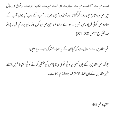
اے میرے آقا اے میرے سہارے اور اے میرے وسیلے اور اے خوشحالی و بدحالی
میں میری متاع میں روتا گڑ گڑاتا اور ٹھنڈی آہیں بھرتا ۔ آپ کے درپہ آیا ہوں آپ کے
علاوہ میرا کوئی فریاد رس نہیں ۔ سو اے رحمۃ للعالمین میری گریہ وزاری پر رحم فرما۔(ماثر
صدیقی ج 2 ص 30- 31)
غیرمقلدین سے سوال ہے کہ کیا ان کے یہ علماء مشرک ہوئے یا نہیں؟
چونکہ غیرمقلدین کے ہاں کسی پر کوئی فتوی دینا یا اس کی تکفیر کرنے کوئی احتیاط نہیں اسلئے
غیرمقلدین کے ان علماء کا مشرک ہونا لازم آتا ہے۔
عقیدہ نمبر 46