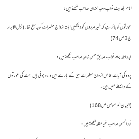
امام اہلحدیث نواب وحید الزمان صاحب لکھتے ہیں:
عورتوں کو جائز ہے کہ غیر مردوں کو دیکھیں البتہ ازواج مطہرات کو یہ منع تھا۔(نزل الابرار
ج 3 ص 74)
مجدد اہلحدیث نواب صدیق حسن خان صاحب لکھتے ہیں:
پردہ کی آیات خاص ازواج مطہرات ہی کے بارے میں وارد ہوئی ہیں امت کی عورتوں
کے واسطے نہیں ہیں۔
(البیان المرصوص ص 168)
نور الحسن صاحب غیرمقلد لکھتے ہیں: