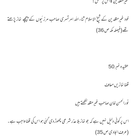
غیرمقلدین کا اس پر عمل:
خود غیرمقلدین کے شیخ الاسلام ثناء اللہ امرتسری صاحب مرزئیوں کے پیچھے نماز پڑھتے
تھے(فیصلہ مکہ ص 36)
عقیدہ نمبر 50
قضا نمازیں معاف
نور الحسن خان صاحب غیرمقلد لکھتے ہیں
اس پر کوئی دلیل نہیں ہے کہ جو نماز بلا عذر شرعی چھوڑ دی گئی ہو اس کی قضا واجب ہے۔
(عرف الجاد ی ص 35)