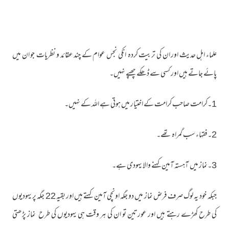
علماء اہل حدیث اور ان کی تربیت کردہ انکی نجس عوام کے چند عقائد و نظریات جو ان میں
پائے جاتے ہیں اور کسی سے ڈھکے چھپے نہیں۔
1۔کرامت صاحب کرامت کے اختیار میں ہوتی ہے اللہ کے نہیں۔
2۔فقہاء سب گمراہ تھے۔
3۔نماز میں آہستہ آمین کہنے والا یہودی ہے۔
جبکہ خود یہ لوگ صرف فرض نماز میں دو جگہ اونچی آمین کہتے ہیں اور بقیہ 22 جگہ پر یہودیوں
کی طرح کھڑے رہتے ہیں اور عورتین تو ان کی ہر وقت ہی یہودیوں کی طرح نماز پڑھتی