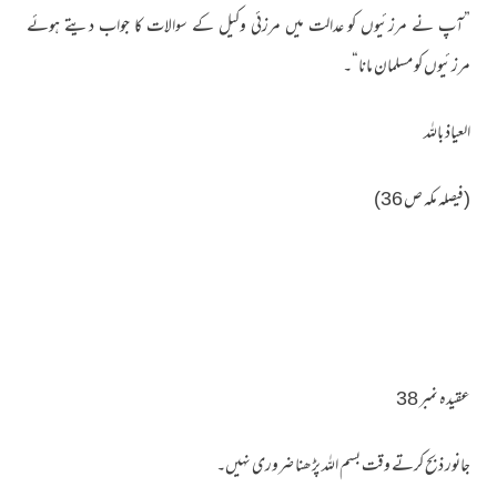
”آپ نے مرزئیوں کو عدالت میں مرزئی وکیل کے سوالات کا جواب دیتے ہوئے
مرزئیوں کو مسلمان مانا“۔
العیاذ باللہ
(فیصلہ مکہ ص 36)
عقیدہ نمبر 38
جانور ذبح کرتے وقت بسم اللہ پڑھنا ضروری نہیں۔