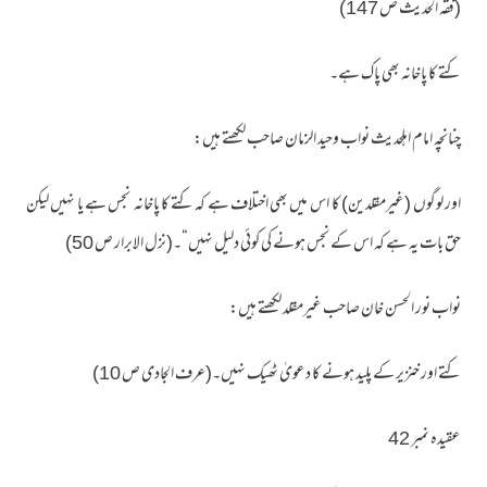
(فقہ الحدیث ص 147)
کتے کا پاخانہ بھی پاک ہے۔
چنانچہ امام اہلحدیث نواب وحید الزمان صاحب لکھتے ہیں:
اور لوگوں (غیرمقلدین) کا اس میں بھی اختلاف ہے کہ کتے کا پاخانہ نجس ہے یا نہیں لیکن
حق بات یہ ہے کہ اس کے نجس ہونے کی کوئی دلیل نہیں“۔(نزل الابرار ص 50)
نواب نور الحسن خان صاحب غیرمقلد لکھتے ہیں:
کتے اور خنزیر کے پلید ہونے کا دعویٰ ٹھیک نہیں۔(عرف الجادی ص 10)
عقیدہ نمبر 42