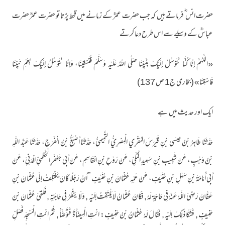
حضرت انس ؓ فرماتے ہیں کہ جب حضرت عمرؓ کے زمانے میں قحط پڑتا تو حضرت عمرؓ حضرت
عباسؓ کے وسیلے سے اس طرح دعا کرتے
«اللَّهُمَّ إِنَّا كُنَّا نَتَوَسَّلُ إِلَيْكَ بِنَبِيِّنَا صَلَّى اللهُ عَلَيْهِ وَسَلَّمَ فَتَسْقِينَا، وَإِنَّا نَتَوَسَّلُ إِلَيْكَ بِعَمِّ نَبِيِّنَا
فَاسْقِنَا» (بخاری ج1 ص 137)
ایک اور حدیث میں ہے
حَدَّثَنَا طَاهِرُ بْنُ عِيسَى بْنِ قَيْرَسَ المُقْرِي الْمِصْرِيُّ التَّمِيمِيُّ، حَدَّثَنَا أَصْبَغُ بْنُ الْفَرَجِ، حَدَّثَنَا عَبْدُ اللَّهِ
بْنُ وَهْبٍ، عَنْ شَبِيبِ بْنِ سَعِيدٍ الْمَكِّيِّ، عَنْ رَوْحِ بْنِ الْقَاسِمِ، عَنْ أَبِي جَعْفَرٍ الْخَطْمِيِّ الْمَدَنِيِّ، عَنْ
أَبِي أُمَامَةَ بْنِ سَهْلِ بْنِ حُنَيْفٍ، عَنْ عَمِّهِ عُثْمَانَ بْنِ حُنَيْفٍ ” أَنَّ رَجُلًا كَانَ يَخْتَلِفُ إِلَى عُثْمَانَ بْنِ
عَفَّانَ رَضِيَ اللَّهُ عَنْهُ فِي حَاجَةٍ لَهُ , فَكَانَ عُثْمَانُ لَا يَلْتَفِتُ إِلَيْهِ , وَلَا يَنْظُرُ فِي حَاجَتِهِ , فَلَقِيَ عُثْمَانَ بْنَ
حَنِيفٍ , فَشَكَا ذَلِكَ إِلَيْهِ , فَقَالَ لَهُ عُثْمَانُ بْنُ حَنِيفٍ: ائْتِ الْمِيضَأَةَ فَتَوَضَّأْ , ثُمَّ ائْتِ الْمَسْجِدَ فَصَلِّ