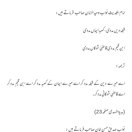
امام اہلحدیث نواب وحید الزمان صاحب فرماتے ہیں:
قبلۂ دیں مددی، کعبۂ ایماں مددی
ابن قیم مددی قاضئ شوکاں مددی
ترجمہ:
اے میرے دین کے قبلہ مدد کر اے میرے ایمان کے کعبہ مدد کر اے ابن قیم مدد کر
اے قاضی شوکانی مدد کر۔
(ہدیۃ المہدی صفحہ 23)
نواب صدیق حسن خان صاحب فرماتے ہیں :