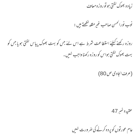
زیادہ بھوک لگتی ہو تو روزہ معاف
نوب نور الحسن صاحب غیرمقلد لکھتے ہیں:
روزہ رکھنے کیلئے استطاعت شرط ہے اس لئے جس کو بہت بھوک پیاس لگتی ہو یا جس کو
بہت بھوک لگتی ہو اس کو روزہ رکھنا واجب نہیں۔
(عرف الجادی ص 80)
عقیدہ نمبر 47
عام عورتوں کو پردہ کرنے کی ضرورت نہیں