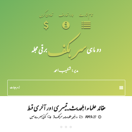
تمام شمارے
ہمارا تعارف
تعاون کریں
سر بکف
دو ماہی
برقی مجلہ
مدیر: شکیبـ احمد
زمرہ جات
عقائد علماء اہلحدیث...تیسری اور آخری قسط
9:27 AM
رد غیر مقلدیت
,
سربکف3
کوئی تبصرے نہیں