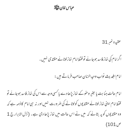
عباس خان ﷾
عقیدہ نمبر 31
اگر امام کی نماز فاسد ہو جائے تو فقط امام نماز لوٹائے مقتدی نہیں۔
امام اہلحدیث نواب وحید الزمان صاحب فرماتے ہیں:
امام حالت جنابت یا بغیر وضو کے نماز پڑھا دے یا کسی وجہ سے اس کی نماز فاسد ہو جائے تو
فقط امام اپنی نماز لوٹائے مقتدیوں کو لوٹانے کی ضرورت نہیں اور نہ ہی امام کا ذمہ ہے کہ
وہ مقتدیوں کو یہ بتائے کہ میں نے اس حالت میں نماز پڑھا دی ہے۔ (نزل الابرار ج 1
ص 101)