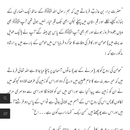
” حضرت براء بن عازبؓ فرماتے ہیں کہ ہم رسول اللہﷺ کے ساتھ ایک انصاری کے
جنازہ کیلئے نکلے اور قبرستان میں پہنچے لیکن ابھی تک قبر تیار نہیں ہوئی تھی آپﷺ بھی
وہاں جلوہ افروز ہوئے اور ہم بھی آپﷺ کے پاس ہی بیٹھ گئے آپ نے (ایک طویل
حدیث میں) مومن اور کافر کی وفات کا تذکرہ فرمایا اس میں مومن کے بارے میں یہ ارشاد
مذکور ہے کہ :
”مومن کی روح کو پھر (مرنے کے بعد) ساتوں آسمان پر پہنچا دیا جاتا ہے اللہ تعالٰی فرماتے
ہیں کہ میرے بندے کا نام علیین میں درج کر دو اور اس کو زمین کی طرف لوٹا دو کیونکہ میں
نے ان کو زمین سے پیدا کیا ہے اور اسی میں ان کو لوٹاؤنگا اور اسی سے دوسری مرتبہ
نکالوں گا پس اس کی روح اس کے جسم میں لوٹائی جاتی ہے تو اس کے پاس دو فرشتے آتے
ہیں اور اس سے پوچھتے ہیں ”من ربك“ تمہارا رب کون ہے۔۔۔ الخ“