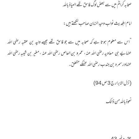
صحابہ کرامؓ میں سے بعض لوگ فاسق تھے العیاذ باللہ
امام اہلحدیث نواب وحید الزمان صاحب لکھتے ہیں:
”اس سے معلوم ہوتا ہے کہ صحابہ میں سے جو فاسق تھے جیسے ولید بن عقبہ رضی اللہ
عنہایے ہی معاویہ رضی اللہ عنہ، عمرو بن العاص رضی اللہ عنہ ، مغیر بن شیبہ رضی اللہ
عنہاور سمرہ بن جندب رضی اللہ عنہکے متعلق۔
(نزل الابرار ج 3 ص 94)
نعوذ باللہ من ذالک