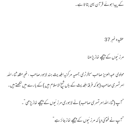
کے پیدا ہوئے قرآن یہی بتاتا ہے۔
عقیدہ نمبر 37
مرزئیوں کے پیچھے نماز پڑھنا
مولوی عبد العزیز صاحب سیکرٹری جمعیہ مرکزیہ اہلحدیث ہند لاہور صاحب ،غیرمقلد ثناء اللہ
امرتسری صاحب (جو کہ فرقہ اہلحدیث کے ہاں شیخ الاسلام ہیں )کے بارے میں لکھتے ہیں۔
”آپ (ثناء اللہ امرتسری صاحب) نے لاہوری مرزئیوں کے پیچھے نماز پڑھی“۔
”آپ نے فتویٰ دیا کہ مرزئیوں کے پیچھے نماز جائز ہے“