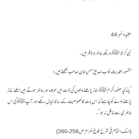
عقیدہ نمبر 44
نبی کریمﷺ ہر جگہ حاضر و ناظر ہیں۔
مشہور اہلحدیث نواب صدیق حسن خان صاحب لکھتے ہیں:
”چنانچہ حضور اکرمﷺ نماز پڑھنے والوں کی ذات میں موجود اور حاضر ہوتے ہیں اسلئے نماز
پڑھنے والے کو چاہئے کہ اس بات کا خصوصیت کے ساتھ خیال رکھے اور آپﷺ کی اس
حاضری سے غافل نہ ہو“۔
(مسک الختام فی شرح بلوغ المرام ص 259-260)