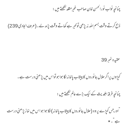
چنانچہ نواب نور الحسن خان صاحب غیرمقلد لکھتے ہیں:
ذبح کرتے وقت بسم اللہ نہ پڑھی تو خیر ہے کھاتے وقت پڑھ لے۔(عرف الجادی 239)
عقیدہ نمبر 39
کپڑوں پر اگر حلال جانوروں کا پیشاب پاخانہ لگا ہوا ہو تو اس میں پڑھنی درست ہے۔
چنانچہ فرقہ اہلحدیث کے ایک بڑے عالم لکھتے ہیں:
”اور جس کپڑے پر وہ (حلال جانوروں کا پیشاب پاخانہ) لگا ہوا ہو اس میں نماز پڑھنی درست
ہے“۔٭