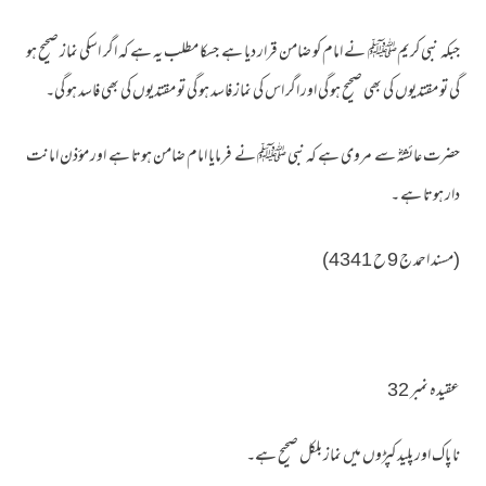
جبکہ نبی کریمﷺ نے امام کو ضامن قرار دیا ہے جسکا مطلب یہ ہے کہ اگر اسکی نماز صحیح ہو
گی تو مقتدیوں کی بھی صحیح ہو گی اور اگر اس کی نماز فاسد ہو گی تو مقتدیوں کی بھی فاسد ہو گی۔
حضرت عائشہؓ سے مروی ہے کہ نبی ﷺ نے فرمایا امام ضامن ہوتا ہے اور مؤذن امانت
دار ہوتا ہے ۔
(مسند احمد ج 9 ح 4341)
عقیدہ نمبر 32
نا پاک اور پلید کپڑوں میں نماز بلکل صحیح ہے۔