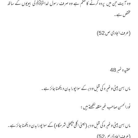
وہ آیت جن میں پردہ کرنے کا حکم ہے وہ صرف رسول خداﷺ کی بیویوں کے ساتھ
مختص ہے۔
(عرف الجادی ص 52)
عقیدہ نمبر 48
ماں بہن بیٹی وغیرہ کی قبل و دبر کے سوا پورا بدن دیکھنا جائز ہے۔
نور الحسن صاحب غیرمقلد لکھتے ہیں:
ماں بہن بیٹی وغیر ہ کی قبل و دبر (یعنی اگلی پچھلی شرمگاہ) کے سوا پورا بدن دیکھنا جائز ہے۔
(عرف الجادی ص 52)