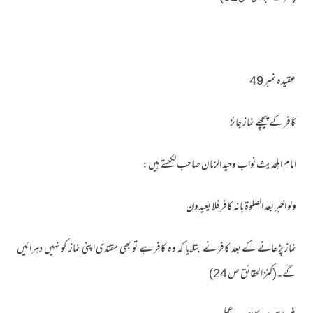
عقیدہ نمبر 49
کافر کے پیچھے نماز جائز
امام اہلحدیث نواب وحید الزمان صاحب لکھتے ہیں:
ولو اخبر بعد الصلوۃ بانه کافر فلا يعيدون
نماز پڑھانے کے بعد کافر نے بتلایا کہ وہ کافر ہے تو بھی مقتدی اپنی نماز کو نہیں دہرائیں
گے۔(کنز الحقائق ص 24)