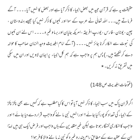
حقیقت یہ ہے کہ قرآن مجید میں بعض انبیاء کا ذکر آیا ہے اور بعض کا نہیں آیا۔۔۔۔ آگے
فرماتے ہیں۔۔۔ اللہ تعالٰی نے عرب کے سوا اور نبیوں کا ذکر نہیں کیا جیسے ہندوستان ،
چین ، یونان ، فارس ، یورپ افریقہ ، امریکہ جاپان اور برما وغیرہ ۔۔۔۔ اس لئے ان نبیوں
کی نبوت سے انکار کرنا جائز نہیں۔۔۔۔ (آگے امام اہلحدیث وحید الزمان صاحب کا حوالہ
دے کر لکھتے ہیں۔) پس ہم پر واجب ہے کہ ہم کل انبیاء پر ایمان لاویں اور ان میں سکی
میں تفریق نہ کریں۔٭
(فتوحات اہلحدیث ص 148)
اگر قران پاک میں سب انبیاء کا ذکر نہیں آیا تو اس کا کیا مطلب ہے کہ کہیں سے بھی پکڑ پکڑ
کے انبیاءٰ کی تعداد کو پورا کیا جائے؟ اور انہیں نبی ماننے کو واجب قرار دے دیا جائے؟ اور
واجب کا انکاری گنہگار ہوتا ہے لیکن غیرمقلدین کے ہاں واجب اور فرض ایک ہی ہیں لہذا
ان کے عقیدے کے مطابق رام چندر وغیرہ کو نبی نہ ماننے والا کافر ہوا؟