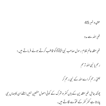
عقیدہ نمبر 45
غیر اللہ سے مدد
غیرمقلد عالم غلام رسول صاحب نبیﷺ کو مخاطب کرتے ہوئے فرماتے ہیں:
رحم یا نبی اللہ ترحم
یعنی رحم کر اے اللہ کے نبی رحم کر
چونکہ جاہل غیرمقلدین کے ہاں کفر و شرک کے کوئی اصول متعین نہیں اسلئے ان کا جہاں جی
چاہتا ہے کفر کفر کے فتوے لگاتے ہیں۔