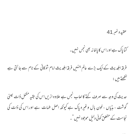
عقیدہ نمبر 41
کتا پاک ہے اور اس کا پاخانہ بھی نجس نہیں۔
فرقہ اہلحدیث کے ایک بڑے عالم جنہیں فرقہ اہلحدیث امام شوکانی کے نام سے جانتی ہے
لکھتے ہیں:
حدیث کی وجہ سے صرف کتے کا لعاب نجس ہے علاوہ ازیں اس کی بقیہ مکمل ذات یعنی
گوشت ، ہڈیاں ، خون بال وغیرہ پاک ہے کیونکہ اصل طہات ہے اور اس کی ذات کی
نجاست کے متعلق کوئی دلیل موجود نہیں“۔