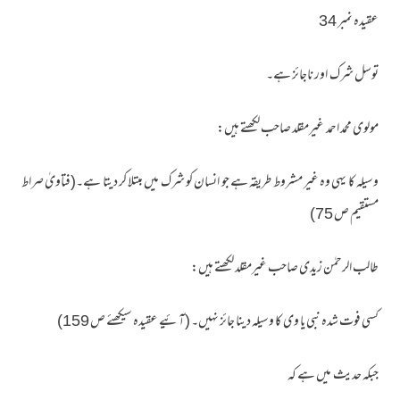
عقیدہ نمبر 34
توسل شرک اور ناجائز ہے۔
مولوی محمد احمد غیرمقلد صاحب لکھتے ہیں:
وسیلہ کا یہی وہ غیر مشروط طریقہ ہے جو انسان کو شرک میں مبتلا کر دیتا ہے۔(فتاویٰ صراط
مستقیم ص 75)
طالب الرحمٰن زیدی صاحب غیرمقلد لکھتے ہیں:
کسی فوت شدہ نبی یا وی کا وسیلہ دینا جائز نہیں۔ (آئیے عقیدہ سیکھئے ص 159)
جبکہ حدیث میں ہے کہ