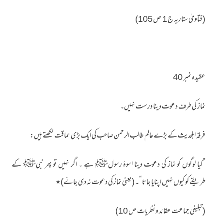
(فتاویٰ ستاریہ ج 1 ص 105)
عقیدہ نمبر 40
نماز کی طرف دعوت دینا درست نہیں۔
فرقہ اہلحدیث کے بڑے عالم طالب الرحمن صاحب کی ایک بڑی حماقت لکھتے ہیں:
”کیا لوگوں کو نماز کی دعوت دینا اسوۂ رسولﷺ ہے ۔ اگر نہیں تو پھر نبیﷺ کے
طریقے کو کیوں نہیں اپنایا جاتا“۔ (یعنی نماز کی دعوت نہ دی جائے)٭
(تبلیغی جماعت عقائد و نظریات ص 10)