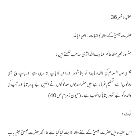
عقیدہ نمبر 36
حضرت عیسیٰؑ کے والد کا اثبات۔ العیاذ باللہ
مشہور غیرمقلد عالم عنایت اللہ اثری صاحب لکھتے ہیں:
عیسی علیہ السلام کی والدہ ماجدہ تو اپنا شوہر اور اس کا باپ بتا رہی ہے اور باپ بیٹا بھی
دونوں اسے تسلیم فرما رہے ہیں مگر صدیوں بعد لوگوں نے انہیں بے پدر بتایا اور آپ کی
والدہ کو بے شوہر بتایا کیا خوب ہے۔(عیون زمزم ص 40)
نوٹ:
اس عقیدہ میں حضرت عیسیؑ کے لئے والد ثابت کیا گیا ہے حالانکہ حضرت عیسیٰؑ بغیر باپ