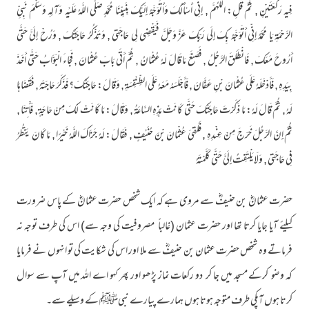
فِيهِ رَكْعَتَيْنِ , ثُمَّ قُلِ: اللَّهُمَّ , إِنِّي أَسْأَلُكَ وَأَتَوَجَّهُ إِلَيْكَ بِنَبِيِّنَا مُحَمَّدٍ صَلَّى اللَّهُ عَلَيْهِ وَآلِهِ وَسَلَّمَ نَبِيِّ
الرَّحْمَةِ يَا مُحَمَّدُ إِنِّي أَتَوَجَّهُ بِكَ إِلَى رَبِّكَ عَزَّ وَجَلَّ فَيَقْضِي لِي حَاجَتِي , وَتَذْكُرُ حَاجَتَكَ , وَرُحْ إِلَيَّ حَتَّى
أَرُوحَ مَعَكَ , فَانْطَلَقَ الرَّجُلُ , فَصَنَعَ مَا قَالَ لَهُ عُثْمَانُ , ثُمَّ أَتَى بَابَ عُثْمَانَ , فَجَاءَ الْبَوَّابُ حَتَّى أَخَذَ
بِيَدِهِ , فَأَدْخَلَهُ عَلَى عُثْمَانَ بْنِ عَفَّانَ , فَأَجْلَسَهُ مَعَهُ عَلَى الطِّنْفِسَةِ , وَقَالَ: حَاجَتُكَ؟ فَذَكَرَ حَاجَتَهُ , فَقَضَاهَا
لَهُ , ثُمَّ قَالَ لَهُ: مَا ذَكَرْتَ حَاجَتَكَ حَتَّى كَانَتْ هَذِهِ السَّاعَةُ , وَقَالَ: مَا كَانَتْ لَكَ مِنْ حَاجَةٍ , فَأْتِنَا ,
ثُمَّ إِنَّ الرَّجُلَ خَرَجَ مِنْ عِنْدِهِ , فَلَقِيَ عُثْمَانَ بْنَ حُنَيْفٍ , فَقَالَ: لَهُ جَزَاكَ اللَّهُ خَيْرًا , مَا كَانَ يَنْظُرُ
فِي حَاجَتِي , وَلَا يَلْتَفِتُ إِلَيَّ حَتَّى كَلَّمْتَهُ
حضرت عثمانؓ بن حنیفؓ سے مروی ہے کہ ایک شخص حضرت عثمانؓ کے پاس ضرورت
کیلئے آیا جایا کرتا تھا اور حضرت عثمان (غالباً مصروفیت کی وجہ سے) اس کی طرف توجہ نہ
فرماتے وہ شخص حضرت عثمان بن حنیفؓ سے ملا اور اس کی شکایت کی تو انہوں نے فرمایا
کہ وضو کرکے مسجد میں جا کر دو رکعات نماز پڑھو اور پھر کہو اے اللہ میں آپ سے سوال
کرتا ہوں آپکی طرف متوجہ ہوتا ہوں ہمارے پیارے نبیﷺ کے وسیلے سے۔