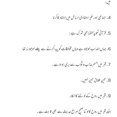
ہیں۔
4۔اجماعی اور غیر اجتہادی مسائل میں اجتہاد کا کرنا
5۔قرآنی تعویذ لٹکنا بھی شرک ہے۔
6۔جہاں اللہ اب موجود ہے وہاں مخولوقات کو پیدا کرنے سے پہلے موجود نہ تھا
7۔قبر میں جسم عذاب و ثواب سے بری ہوتا ہے۔
8۔تین طلاق تین نہیں۔
9۔ قبر میں روح کے لوٹنے کا انکار
جبکہ قبر میں روح کا لوٹنا صحیح صریح حدیث سے بھی ثابت ہے۔