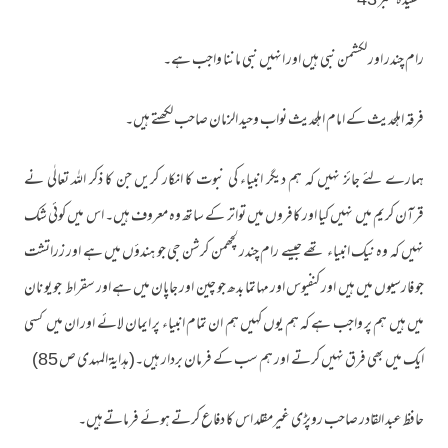
عقیدہ نمبر 43
رام چندر اور لکشمن نبی ہیں اور انہیں نبی ماننا واجب ہے۔
فرقہ اہلحدیث کے امام اہلحدیث نواب وحید الزمان صاحب لکھتے ہیں۔
ہمارے لئے جائز نہیں کہ ہم دیگر انبیاء کی نبوت کا انکار کریں جن کا ذکر اللہ تعالٰی نے
قرآن کریم میں نہیں کیا اور کافروں میں تواتر کے ساتھ وہ معروف ہیں۔ اس میں کوئی شک
نہیں کہ وہ نیک انبیاء تھے جیسے رام چندر لچھمن کرشن جی جو ہندؤں میں ہے اور زراتشت
جو فارسیوں میں ہیں اور کنفیوس اور مہاتما بدھ جو چین اور جاپان میں ہے اور سقراط جو یو نان
میں ہیں ہم پر واجب ہے کہ ہم یوں کہیں ہم ان تمام انبیاء پر ایمان لائے اور ان میں کسی
ایک میں بھی فرق نہیں کرتے اور ہم سب کے فرمان بردار ہیں۔(ہدایۃ المہدی ص 85)
حافظ عبد القادر صاحب روپڑی غیرمقلد اس کا دفاع کرتے ہوئے فرماتےہیں۔