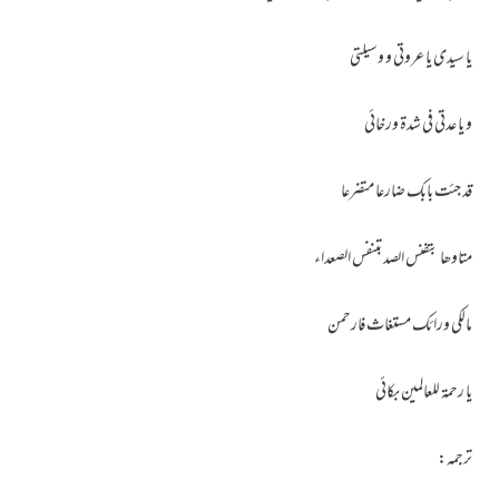
یا سیدی یا عروتی و وسیلتی
و یا عدتی فی شدۃ ورخائی
قد جئت بابک ضارعا متضرعا
متاوھا بتفنس الصد بتنفس الصعداء
مالکی ورائک مستغاث فارحمن
یا رحمۃ للعالمین بکائی
ترجمہ: