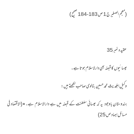
(معجم الصغير ج 1 ص 183-184 صحیح )
عقیدہ نمبر 35
عیسائیوں کا قبضہ بھی دارلاسلام ہوتا ہے۔
وکیل اہلحدیث محمد حسین بٹالوی صاحب لکھتے ہیں:
ہندوستان باوجود یہ کہ عیسائی سلطنت کے قبضہ میں ہے دارالاسلام ہے۔٭(الاقتصاد فی
مسائل اجہاد ص 25)