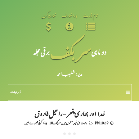
تمام شمارے
ہمارا تعارف
تعاون کریں
سر بکف
دو ماہی
برقی مجلہ
مدیر: شکیبـ احمد
زمرہ جات
خدا اور بھاری پتھر - راحیل فاروق
10:59 PM
دعوت حق غیر مسلموں میں
,
سربکف10
کوئی تبصرے نہیں