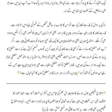
ایک اختیار کرنے کا پابند کر دیتا ہے۔ بھاری پتھر بنانا یا نہ بنانا؟ بندر یا گدھا؟ اب آپ ان میں سے جو
بھی راہ چلیں گے خفت ہی اٹھائیں گے نا۔
رہ گیا یہ سوال کہ قدرتِ کاملہ کیا ہے تو اس کا جواب ہر عاقل شخص کے فہم کی بنیاد میں موجود ہے۔
قدرتِ کاملہ کا جوہر یہی ہے کہ وہ ہر چیز پر قادر ہو۔ یعنی ہم انسان جس چیز کا تصور بھی نہ کر سکیں وہ وہ
بھی کر سکے۔ اجتماعِ ضدین یعنی دو متضاد چیزوں کا ایک جگہ جمع ہو جانا تو بہت چھوٹی چیز ہے۔ اگر
آپ خود منطق کا سہارا لے کر بھی قدرتِ کاملہ کی تعریف کریں تو وہ یہ تسلیم کرتی ہے کہ اسے منطق کا
پابند ہونے کی ضرورت نہیں۔ اور زیرِ بحث نقیضین یعنی اتنا بڑا پتھر بنا سکنا یا نہ بنا سکنا محض منطقی لحاظ
سے ایک دوسرے کی ضد ہیں۔ قادرِ مطلق تو خود منطقی اعتبار سے بھی ہونا ہی وہی چاہیے جس کے
۲
۱
لیے ان دونوں کو اکٹھا کرنا
چنداں دشوار نہ ہو۔ ورنہ قادرِ مطلق کہاں کا؟ کیا خیال ہے؟
۱
اجتماعِ نقیضین محال ہونے کا ضابطہ اہلِ علم کی مجالس میں اکثر زیر بحث آتا ہے، البتہ علماء کا
موقف بھی اس سلسلے میں یہی ہے کہ خدا تعالیٰ کو ضابطوں کا پابند ماننا درست نہیں۔ نیز وہ اجتماعِ
نقیضین پر بھی قادر ہے۔ یہ جواب کافی اور تسلی بخش ہے۔ (مدیر)