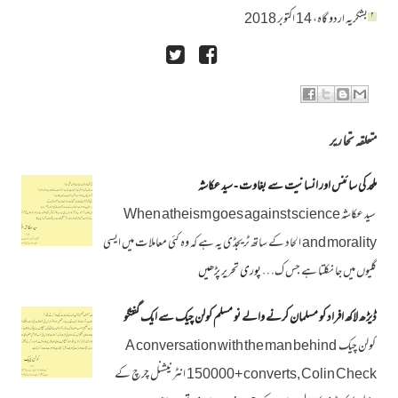
۲
بشکریہ اردو گاہ، 14 اکتوبر 2018
متعلقہ تحاریر
ملحد کی سائنس اور انسانیت سے بغاوت - سید عکاشہ
سید عکاشہ When atheism goes against science
and morality الحاد کے ساتھ ٹریجڈی یہ ہے کہ وہ کئی معاملات میں ایسی
گلیوں میں جا نکلتا ہے جس ک…
پوری تحریر پڑھیں
ڈیڑھ لاکھ افراد کو مسلمان کرنے والے نو مسلم کولن چیک سے ایک گفتگو
کولن چیک A conversation with the man behind
150000+ converts, Colin Check انٹرنیشنل چرچ کے