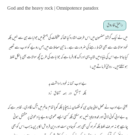
God and the heavy rock | Omnipotence paradox
راحیلؔ فاروق
میں نے ایک گزشتہ مضمون میں اس طرف اشارہ کیا تھا کہ حقیقت کی جستجو میں جوابات ہی سے نہیں بلکہ
خود سوالات سے بھی محتاط رہنے کی ضرورت ہے۔ مذہبی معاملات میں جس رویے کو ادب سے تعبیر
کیا جاتا ہے اس کی بنیاد میں شاید یہی ادراک کارفرما ہے کہ جوابات کی طرح کچھ سوالات بھی بالکل غلط
ہو سکتے ہیں۔ رومیؒ فرماتے ہیں:
بےادب تنہا نہ خود را داشت بد
بلکہ آتش در ہمہ آفاق زد
یعنی بےادب نے محض اپنی جان ہی کو نقصان نہ پہنچایا بلکہ گویا تمام عالم میں آگ لگا دی۔ ظاہر ہے کہ
یہ بےادبی کوئی ذاتی اور محدود چیز نہیں ہو سکتی بلکہ کسی ایسے عمومی رویے یا دعویٰ پر مشتمل ہونی
چاہیے جو نہ صرف غلط بلکہ گمراہ کن بھی ہو۔ گو جاہ پرست اور دین فروش اکابرینِ مذہب اس کو بھی