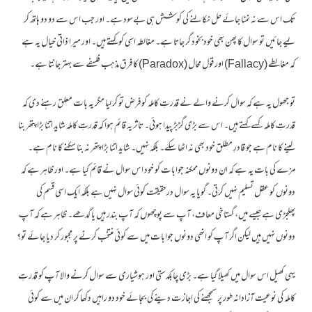
تک اس سے نہ نمٹا جائے حل نکالنے کی کوشش ہی بےسود ہے۔ اور جب اس سے دو دو ہاتھ کر
لیے جائیں تو سوال کا پھن بھی خودبخود گر جاتا ہے۔ مغالطہ اسی کو کہتے ہیں۔ اور میرا ذاتی خیال یہ ہے
کہ مغالطے (Fallacy) اور قولِ محال (Paradox) کا فرق مذہب فلسفے سے بہتر جانتا ہے۔
تو جھول یہ ہے کہ سوال کرنے والے نے قدرتِ کاملہ کو فرض تو کر لیا مگر یہ بات معلق رہنے دی کہ
قدرتِ کاملہ کسے کہتے ہیں۔ اس سے بڑی گڑبڑ پیدا ہوئی۔ تاثر یہ قائم ہوا کہ قدرتِ کاملہ شاید اتنا بڑا پتھر بنا
لینے کا نام ہے جو قادرِ مطلق خود بھی نہ اٹھا سکے۔ بلکہ نہیں۔ شاید اتنا بڑا پتھر نہ بنا سکنے کا نام ہے۔
مزے کی بات یہ ہے کہ ان دونوں ممکنہ جوابات کو خود اس سوال نے قائم کیا ہے۔ اور ظاہر ہے کہ
دونوں کو عقل تسلیم نہیں کرتی۔ گویا یہ سوال درحقیقت کوئی سوال نہیں ہے بلکہ ایک اسی قسم کی
پھلجڑی ہے جیسے میں، گستاخی معاف، آپ سے پوچھوں کہ آپ بندر ہیں یا گدھے۔ ظاہر ہے کہ آپ
دونوں نہیں ہیں لیکن اگر آپ کو انھی دونوں جوابات میں سے کوئی منتخب کرنے پر مجبور کر دیا جائے تو؟
یہی کھیل اس سوال میں کھیلا گیا ہے۔ بڑی چابکدستی اور ہوشیاری سے سوال کرنے والا آپ کو قدرتِ
کاملہ کی نوعیت آزادانہ طور پر سمجھنے کی اجازت دینے کی بجائے خود دو راہیں دکھا کر ان میں سے کوئی