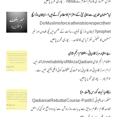
جنرل سکریٹری کا عالم اسلام کے&nbs…
پوری تحریر پڑھیں
کیامسلمان ملحدین سےاپنی نبیؐ کےاحترام کامطالبہ کرتےہیں؟ - ذیشان وڑائچ
Do Muslims force atheists to respect their
prophet? ذیشان وڑائچ توہین رسالت کے ضمن میں کچھ ملحدوں اور غیر
مسلموں کا سٹیٹس نظر آیا جن کا خلاصہ…
پوری تحریر پڑھیں
بے اعتبار مرزا قادیانی - احتشام انجم شامی
احتشام انجم شامی Unreliability of Mirza Qadiani قارئین
کرام ! مرزا قادیانی اور قادیانی جماعت کی حقیقت کوئی ڈھکی چھپی نہیں ہے۔
تاہم پھر…
پوری تحریر پڑھیں
ردِّقادیانیت کورس (قسط۔۸)
منظور احمد چنیوٹی ﷫ Qadianiat Rebuttal Course- Part 8
خلاصۂ کلام : کلام سابق سے یہ بات روز روشن سے زیادہ واضح ہوگئی کہ اصل