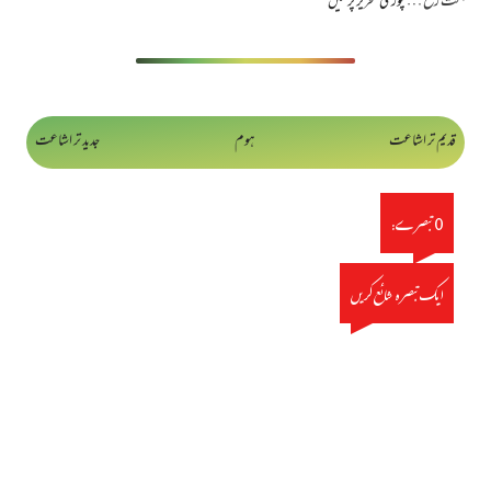
بحث رفع …
پوری تحریر پڑھیں
قدیم تر اشاعت
ہوم
جدید تر اشاعت
0 تبصرے:
ایک تبصرہ شائع کریں