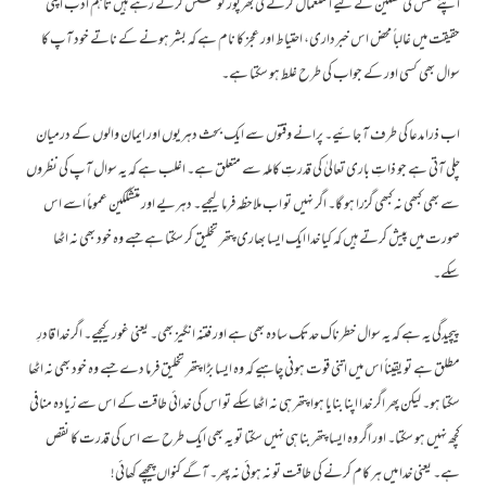
اپنے نفس کی تسکین کے لیے استعمال کرنے کی بھرپور کوشش کرتے رہے ہیں تاہم ادب اپنی
حقیقت میں غالباً محض اس خبرداری، احتیاط اور عجز کا نام ہے کہ بشر ہونے کے ناتے خود آپ کا
سوال بھی کسی اور کے جواب کی طرح غلط ہو سکتا ہے۔
اب ذرا مدعا کی طرف آ جائیے۔ پرانے وقتوں سے ایک بحث دہریوں اور ایمان والوں کے درمیان
چلی آتی ہے جو ذاتِ باری تعالیٰ کی قدرتِ کاملہ سے متعلق ہے۔ اغلب ہے کہ یہ سوال آپ کی نظروں
سے بھی کبھی نہ کبھی گزرا ہو گا۔ اگر نہیں تو اب ملاحظہ فرما لیجیے۔ دہریے اور متشککین عموماً اسے اس
صورت میں پیش کرتے ہیں کہ کیا خدا ایک ایسا بھاری پتھر تخلیق کر سکتا ہے جسے وہ خود بھی نہ اٹھا
سکے۔
پیچیدگی یہ ہے کہ یہ سوال خطرناک حد تک سادہ بھی ہے اور فتنہ انگیز بھی۔ یعنی غور کیجیے۔ اگر خدا قادرِ
مطلق ہے تو یقیناً اس میں اتنی قوت ہونی چاہیے کہ وہ ایسا بڑا پتھر تخلیق فرما دے جسے وہ خود بھی نہ اٹھا
سکتا ہو۔ لیکن پھر اگر خدا اپنا بنایا ہوا پتھر ہی نہ اٹھا سکے تو اس کی خدائی طاقت کے اس سے زیادہ منافی
کچھ نہیں ہو سکتا۔ اور اگر وہ ایسا پتھر بنا ہی نہیں سکتا تو یہ بھی ایک طرح سے اس کی قدرت کا نقص
ہے۔ یعنی خدا میں ہر کام کرنے کی طاقت تو نہ ہوئی نہ پھر۔ آگے کنواں پیچھے کھائی!