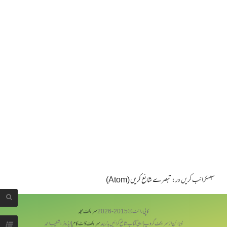
سبسکرائب کریں در:
تبصرے شائع کریں (Atom)
کاپی رائٹ © 2015-
2026
سربکف مجلہ
ڈیزائن از سر بکف گروپ | اپنی کتاب شائع کرائیں بذریعہ
سربکف ڈاٹ کام
| ایڈیٹر: شکیب احمد