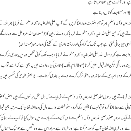
لہ علیہ وآلہ وسلم پھر تو ہم بکثرت دعا مانگا کریں گے آپ صلی اللہ علیہ وآلہ وسلم نے فرمایا پھر اللہ ک
یں کہ نبی صلی اللہ علیہ وآلہ وسلم نے فرمایا کہ روئے زمین کا جو مسلمان اللہ عزوجل سے دعا مانگے اسے
ویسی ہی برائی ٹلتی ہے جب تک کہ گناہ کی اور رشتہ داری کے کٹنے کی دعا نہ ہو (مسند احمد)
ایت ہے کہ رسول اللہ صلی اللہ علیہ وآلہ وسلم نے فرمایا :جب تک کوئی شخص دعا میں جلدی نہ کرے
ر چند دعا مانگی لیکن اللہ قبول نہیں کرتا (موطا امام مالک) بخاری کی روایت میں یہ بھی ہے کہ اسے ثوا
کر کے وہ نا امیدی کے ساتھ دعا مانگنا ترک کرے دے یہ جلدی کرنا ہے۔ ابو جعفر طبری کی تفسیر میں یہ 
ہ فرماتے ہیں رسول اللہ صلی اللہ علیہ وآلہ وسلم نے فرمایا ہے کہ دل مثل برتنوں کے ہیں بعض ب
 سے دعا مانگا کرو تو قبولیت کا یقین رکھا کرو، سنو غفلت والے دل کی دعا اللہ تعالٰی ایک مرتبہ بھی قبول
 ایک مرتبہ حضور صلی اللہ علیہ وآلہ وسلم سے اس آیت کے بارے میں سوال کیا تو آپ نے دعا کی کہ ا
ئے اور فرمایا اللہ تعالٰی آپ کو سلام کہتا ہے اور فرماتا ہے مراد اس سے وہ شخص ہے جو نیک اعمال 