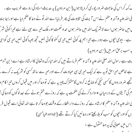
یک کہہ کر اس کی حاجت ضرور پوری کر دیتا ہوں(ابن مردویہ) یہ حدیث اسناد کی رو سے غریب ہے۔
لہ علیہ وآلہ وسلم نے اس آیت کی تلاوت کی پھر فرمایا اے اللہ تو نے دعا کا حکم دیا ہے اور اجابت 
ہوں میں حاضر ہوں اے لاشریک اللہ میں حاضر ہوں حمد و نعمت اور ملک تیرے ہی لئے ہے تیرا کوئی شری
 بیوی بچوں سے دور ہے تیرا ہم پلہ کوئی نہیں تیری کفو کا کوئی نہیں تجھ جیسا کوئی نہیں میری گواہی ک
یہ سب برحق امر ہیں(ابن مردویہ)
 رسول اللہ صلی اللہ علیہ وآلہ وسلم فرماتے ہیں کہ اللہ تبارک وتعالیٰ کا ارشاد ہے اے ابن آدم
ک ہے خالص میرا حق تو یہ ہے کہ ایک میری ہی عبادت کرے اور میرے ساتھ کسی کو شریک نہ کرے۔
جھے ضرور دوں گا کسی نیکی کو ضائع نہ کروں گا مشترک چیز یہ ہے کہ تو دعا کر اور میں قبول کروں تیرا کام دعا 
کی آیتوں کے درمیان ٭ وارد کرنے کی حکمت یہ ہے کہ روزے ختم ہونے کے بعد لوگوں کو دعا کی ت
اللہ علیہ وآلہ وسلم کا ارشاد ہے کہ روزے دار افطار کے وقت جو دعا کرتا ہے اللہ تعالٰی اسے قبول 
 کو اور بچوں کو سب کو بلا لیتے اور دعائیں کیا کرتے تھے (ابوداود طیالسی)
اس میں صحابی کی یہ دعا منقول ہے: