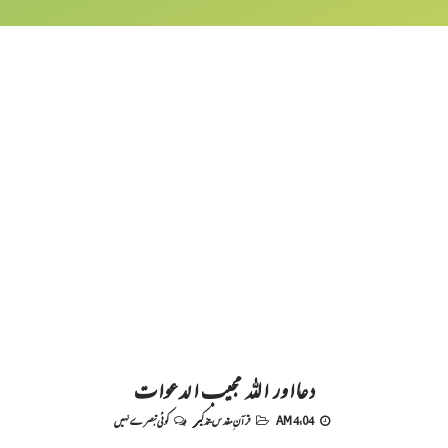
دعااور اللہ مجیب الدعوات
4:04 AM
قرآنِ مقدس-تذکیر
کوئی تبصرے نہیں