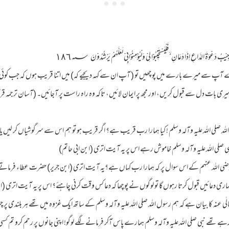
 دَعْوَةَ الدَّاعِ اِذَا دَعَانِ ۙفَلْيَسْتَجِيْبُوْا لِيْ وَلْيُؤْمِنُوْابِيْ لَعَلَّهُمْ يَرْشُدُوْنَ ١٨٦؁
 سے میرے بارے میں پوچھیں تو ( آپ ان سے کہہ دیجیے کہ) میں اتنا قریب ہوں کہ جب کوئی مجھ
ری بات دل سے قبول کریں، اور مجھ پر ایمان لائیں، تاکہ وہ راہ راست پر آجائیں۔ (آسان ترجمہ قرآن- سورہ ٢ ،ا
اللہ صلی اللہ علیہ وآلہ وسلم ! کیا ہمارا رب قریب ہے؟ اگر قریب ہو تو ہم اس سے سرگوشیاں کر لیں یا 
صلی اللہ علیہ وآلہ وسلم خاموش رہے اس پر یہ آیت اتری (ابن ابی حاتم)
ضی اللہ عنہم کے اس سوال پر کہ ہمارا رب کہاں ہے؟یہ آیت اتری (ابن جریر) حضرت عطاء فرمات
تمہاری دعائیں قبول کرتا رہوں گا تو لوگوں نے پوچھا کہ دعا کس وقت کرنی چاہئے؟ اس پر یہ آیت اتری (
ٰی عنہ کا بیان ہے کہ ہم رسول اللہ صلی اللہ علیہ وآلہ وسلم کے ساتھ ایک غزوہ میں تھے ہر بلندی پر
ہے تھے نبی صلی اللہ علیہ وآلہ وسلم ہمارے پاس آکر فرمانے لگے لوگو! اپنی جانوں پر رحم کرو تم کسی 