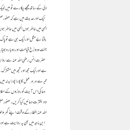
دلی کے ساتھ مجھے پکارے تو میں لب
ایک اور حدیث میں ہے کہ حضور صلی ال
الٰہی میں حاضر ہوں الٰہی میں حاضر 
یکتا بےمثل اور ایک ہی ہے تو پاک ہے،
جنت ودوزخ قیامت اور دوبارہ جینا 
حضرت انس رضی اللہ عنہ سے روایت ہے
ہے اور ایک مجھ اور تجھ میں مشتر
تیرے ہر ہر عمل کا پورا پورا بدلہ میں ت
دعا کی اس آیت کو روزوں کے احکام 
وہ بکثرت دعائیں کیا کریں۔حضور صلی 
اللہ عنہ افطار کے وقت اپنے گھر والوں
ابن ماجہ میں بھی یہ روایت ہے اور 