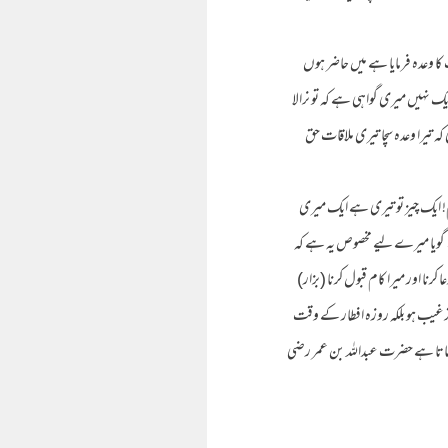
کا وعدہ فرمایا ہے میں حاضر ہوں
ک نہیں میری گواہی ہے کہ تو نرالا
ہ تیرا وعدہ سچا تیری ملاقات حق
! ایک چیز تو تیری ہے ایک میری
 گویا میرے لیے مخصوص یہ ہے کہ
کرنا اور میرا کام قبول کرنا (بزار)
رغیب ہو بلکہ روزہ افطار کے وقت
فرماتا ہے حضرت عبداللہ بن عمر رضی