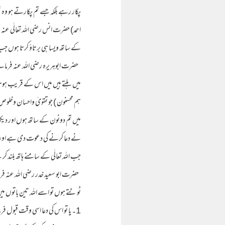
پکار رہے بلکہ جسے تم پکارتے ہو وہ 
احمد) حضرت انس رضی اللہ تعالٰی عنہ ف
کے ساتھ ویسا ہی برتاؤ کرتا ہوں جب
حضرت ابوہریرہ رضی اللہ عنہ فرماتے ہ
میں ہلتے ہیں میں اس کے قریب ہوتا
ہم محسنون ) جو تقویٰ واحسان وخلوص 
میں تم دونون کے ساتھ ہوں اور دیکھ ر
نے دعا کرنے کی دعوت دی ہے اور اس 
جب اللہ تعالٰی کے سامنے ہاتھ بلند ک
حضرت ابو سعید خدر رضی اللہ عنہ فرمات
ٹوٹتے ہوں تو اسے اللہ تین باتوں م
1۔ یا تو اس کی دعا اسی وقت قبول فرما کر اس کی منہ مانگی مراد پوری کرتا ہے