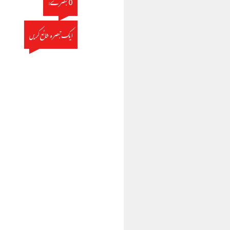
0 تبصرے:
ایک تبصرہ شائع کریں