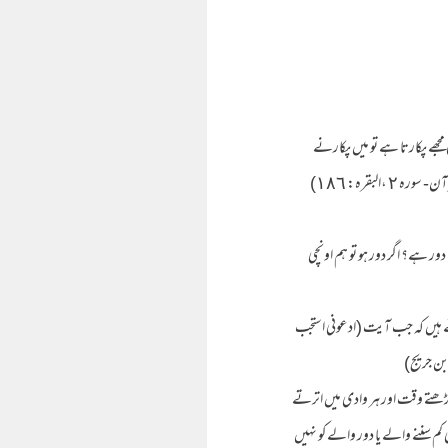
ے پکارتا ہے تو میں پکارنے
لبقرہ: ١٨٦)
دور ہے؟ اگر دور ہو تو ہم اونچی
ے ہیں کہ جب آیت (ادعونی استجب
ابن جریج)
 چڑھتے وقت اور ہر وادی میں اترتے
کم سننے والے یا دور والے کو نہیں