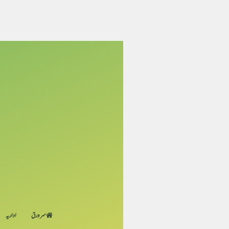
سر ورق
اداریہ