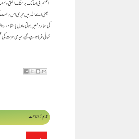
اللہم انی اسألک برحمتک اللتی وسع
یعنی اے اللہ میں تیری اس رحمت کو 
کی دعا رد نہیں ہوتی عادل بادشاہ، 
تعالٰی فرماتا ہے مجھے میری عزت کی ق
قدیم تر اشاعت