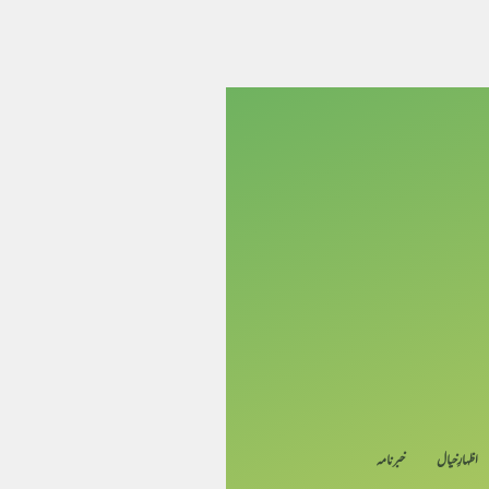
اظہارِ خیال
خبرنامہ