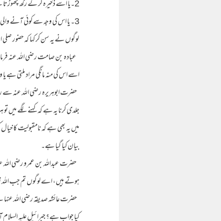
2۔یا اسے ذخیرہ کر کے رکھ چھوڑتا ہے اور آخرت میں عطا فرماتا ہے
3۔ یا اس کی وجہ سے کوئی آنے والی بلا اور مصیبت کو ٹال دیتا ہے
لوگوں نے یہ سن کر کہا کہ حضور صلی ال
عبادہ بن صامت رضی اللہ عنہ فرماتے ہ
اسے اس کی منہ مانگی مراد ملتی ہے یا 
حضرت ابوہریرہ رضی اللہ عنہ سے رو
جلدی کرنا یہ ہے کہ کہنے لگے میں تو ہ
میں یہ بھی ہے کہ نامقبولیت کا خیال 
بیان کیا گیا ہے۔
حضرت عبداللہ بن عمرو رضی اللہ عن
ہوتے ہیں، اے لوگوں تم جب اللہ تعالٰی
حضرت عائشہ صدیقہ رضی اللہ عنہا نے
کیا جواب ہے؟ جبرائیل علیہ السلام آ