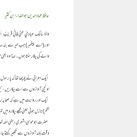
حافظ عماد الدین ابو الفداء ابنِ کثیر
وَاِذَا سَاَلَكَ عِبَادِيْ عَنِّىْ فَاِنِّىْ قَرِيْبٌ ۭ اُجِيْبُ
اور (اے پیغمبر) جب میرے بندے آپ
والے کی پکار سنتا ہوں ۔ لہذا وہ بھی می
ایک اعرابی نے پوچھا تھا کہ یا رسول 
اونچی آوازوں سے اسے پکاریں ، نبی 
ایک اور روایت میں ہے کہ صحابہ ر
لکم) نازل ہوئی یعنی مجھے پکارو میں 
حضرت ابو موسیٰ اشعری رضی اللہ تعال
وقت بلند آوازوں سے تکبیر کہتے جا ر