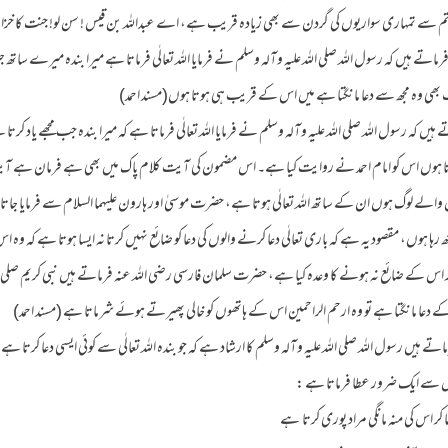
تم سے تمہاری سواریوں کی گردن سے بھی زیادہ قریب ہے، اے عبداللہ بن قیس ! سن لو! جنت کا خزانہ لا
رماتے ہیں کہ رسول اللہ صلی اللہ علیہ وآلہ وسلم نے فرمایا اللہ تعالٰی فرماتا ہے میرا بندہ میرے ساتھ
 بھی وہ مجھ سے دعا مانگتا ہے میں اس کے قریب ہی ہوتا ہوں(مسند احمد)
یں کہ رسول اللہ صلی اللہ علیہ وآلہ وسلم نے فرمایا اللہ تعالٰی فرماتا ہے کہ میرا بندہ جب مجھے یاد
 ہوں اس کو امام احمد نے روایت کیا ہے۔ اس مضمون کی آیت کلام پاک میں بھی ہے فرمان ہے آیت (
والے لوگ ہوں ان کے ساتھ اللہ تعالٰی ہوتا ہے، حضرت موسیٰ اور ہارون علیہما السلام سے فرمایا جات
ہا ہوں، مقصود یہ ہے کہ باری تعالٰی دعا کرنے والوں کی دعا کو ضائع نہیں کرتا نہ ایسا ہوتا ہے کہ وہ
کے ضائع نہ ہونے کا وعدہ کیا ہے، حضرت سلمان فارسی رضی اللہ عنہ فرماتے ہیں نبی کریم صلی اللہ 
ر کے دعا مانگتا ہے تو وہ ارحم الراحمین اس کے ہاتھوں کو خالی پھیرتے ہوئے شرماتا ہے (مسند احمد)
ے ہیں رسول اللہ صلی اللہ علیہ وآلہ وسلم کا ارشاد ہے کہ جو بندہ اللہ تعالٰی سے کوئی ایسی دعا کرتا ہے
یں سے ایک ضرور عطا فرماتا ہے :