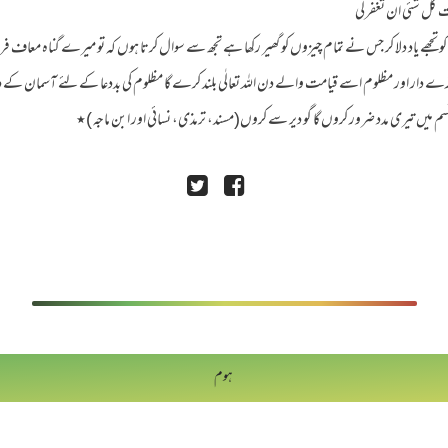
ت کل شئی ان تغفرلی
تجھے یاد دلا کر جس نے تمام چیزوں کو گھیر رکھا ہے تجھ سے سوال کرتا ہوں کہ تو میرے گناہ معاف
روازے دار اور مظلوم اسے قیامت والے دن اللہ تعالٰی بلند کرے گا مظلوم کی بددعا کے لئے آسمان کے
سم میں تیری مدد ضرور کروں گا گو دیر سے کروں(مسند، ترمذی، نسائی اور ابن ماجہ )٭
ہوم