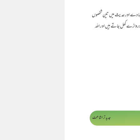
 فرما دے اور حدیث میں تین شخصوں
 دروازے کھل جاتے ہیں اور اللہ
جدید تر اشاعت