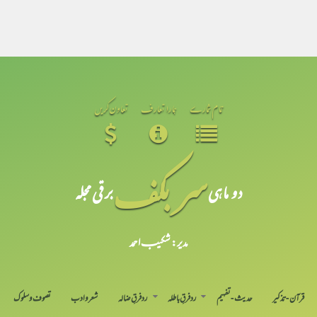
تمام شمارے
ہمارا تعارف
تعاون کریں
سر بکف
دو ماہی
برقی مجلہ
مدیر: شکیبـ احمد
قرآن-تذکیر
حدیث-تفہیم
رد فرقِ باطلہ
رد فرقِ ضالہ
شعر و ادب
تصوف و سلوک