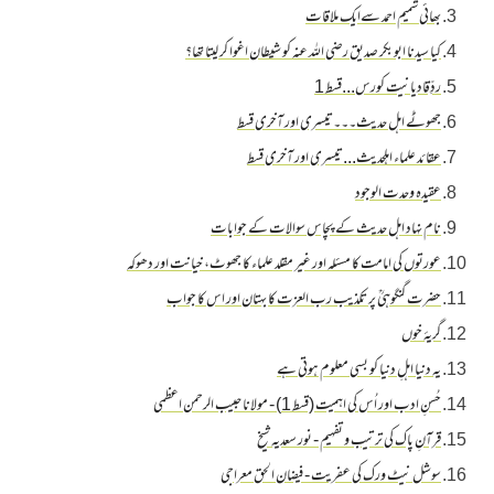
بھائی شمیم احمد سےایک ملاقات
کیا سیدنا ابو بکر صدیق رضی اللہ عنہ کو شیطان اغوا کر لیتا تھا؟
ردِّقادیانیت کورس...قسط 1
جھوٹے اہل حدیث۔۔۔تیسری اور آخری قسط
عقائد علماء اہلحدیث...تیسری اور آخری قسط
عقیدہ وحدت الوجود
نام نہاد اہل حدیث کے پچاس سوالات کے جوابات
عورتوں کی امامت کا مسئلہ اور غیر مقلد علماء کا جھوٹ، خیانت اور دھوکہ
حضرت گنگوہیؒ پر تکذیب رب العزت کا بہتان اور اس کا جواب
گریۂ خوں
یہ دنیا اہلِ دنیا کو بسی معلوم ہوتی ہے
حُسنِ ادب اور اُس کی اہمیت (قسط 1) - مولانا حبیب الرحمن اعظمی
قرآنِ پاک کی ترتیب و تفہیم - نور سعدیہ شیخ
سوشل نیٹ ورک کی عفریت - فیضان الحق معراجی