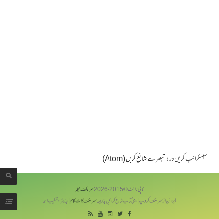
سبسکرائب کریں در:
تبصرے شائع کریں (Atom)
کاپی رائٹ © 2015-
2026
سربکف مجلہ
ڈیزائن از سر بکف گروپ | اپنی کتاب شائع کرائیں بذریعہ
سربکف ڈاٹ کام
| ایڈیٹر: شکیب احمد