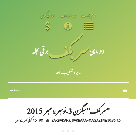
تمام شمارے
ہمارا تعارف
تعاون کریں
سر بکف
دو ماہی
برقی مجلہ
مدیر: شکیبـ احمد
زمرہ جات
"سربکف" میگزین 3-نومبر،دسمبر 2015
10:36 PM
SARBAKAF MAGAZINE
,
SARBAKAF 3
کوئی تبصرے نہیں