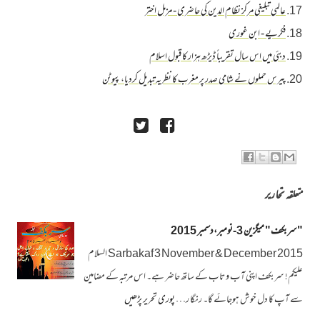
عالمی تبلیغی مرکز نظام الدین کی حاضری - مزمل اختر
فکریے - ابن غوری
دبئی میں اس سال تقریباً ڈیڑھ ہزار کا قبول اسلام
پیرس حملوں نے شامی صدر پر مغرب کا نظریہ تبدیل کردیا، پیوٹن
متعلقہ تحاریر
"سربکف" میگزین 3-نومبر،دسمبر 2015
Sarbakaf 3 November & December 2015 السلام
علیکم! سربکف اپنی آب و تاب کے ساتھ حاضر ہے۔ اس مرتبہ کے مضامین
سے آپ کا دل خوش ہوجائے گا۔ رنگا ر…
پوری تحریر پڑھیں