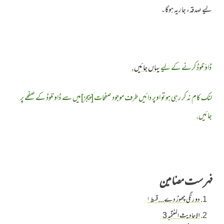
لیے صدقہء جاریہ ہوگا۔
ڈاؤنلوڈ کرنے کے لیے
یہاں جائیں.
لنک کام نہ کر رہی ہو تو اوپر دائیں طرف موجود صفحات [پیجز]میں سے ڈاونلوڈ کے صفحے پر
جائیں.
فہرست مضامین
دو رنگی چھوڑ دے...قسط ۱
الاحادیث المنتخبہ 3