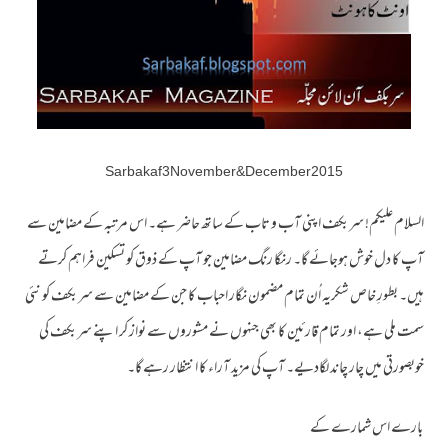
Sarbakaf 3 November & December 2015
السلام علیکم! سربکف اپنی آب و تاب کے ساتھ حاضر ہے۔ اس مرتبہ کے مضامین سے
آپ کا دل خوش ہوجائے گا۔ رنگا رنگ مضامین جو آپ کے ذوق کو تسکین فراہم کرتے
ہیں۔ بطورِ خاص شکریہ اُن تمام مضمون نگار احباب کا جن کے مضامین سے سربکف کو نئی
سمت ملی ہے، اور تمام قارئین کا بھی جنہوں نے مشوروں سے نواز کر اپنے سربکف کی
خوبصورتی میں چار چاند لگادیے۔ آپ کی مزید آراء کا انتظار رہے گا۔
بارے اس شمارے کے