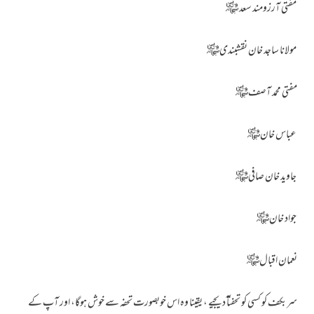
مفتی آرزومند سعد ﷾
مولانا ساجد خان نقشبندی﷾
مفتی محمد آصف﷾
عباس خان﷾
جاوید خان صافی﷾
جواد خان﷾
نعمان اقبال﷾
سربکف کو کسی کو تحفتآ دیجیے ، یقینا وہ اس خوبصورت تحفہ سے خوش ہوگا، اور آپ کے