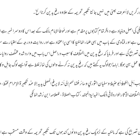
ور کریں لا أعرف یعنی میں نہیں جانتا تکبیر تحریمہ کے علاوه رفع یدین کرنا الخ ۔
 مالكي کی اصل وبنیاد ہے دیگرتمام کتابوں پرمقدم ہے اور مُوطأ الإمام مالك کے بعد اس کا دوسرا نمبرہے او
اصل ہے اور فتاوی کے باب میں بهی علماء المالكية کا اسی پراعتماد ہے اور روایت و درجہ کے اعتبار
ی تصریح کی ہے اور فرمایا کہ رفع یدین میں اختلاف کا سبب دراصل اس باب میں وارد شده مختلف روایا
ا عمل بهی ہوگا .اهــ لہذا جولوگ یہ کہتے ہیں کہ رفع یدین نہ کرنے والوں کی نماز غلط ہے توایسے لوگ جاہل 
 فذهب أهل الكوفة أبو حنيفة وسفيان الثوري وسائر فقهائهم إلى أنه لا يرفع المصلي يديه إلا عند تكبيرة الإحرام ف
لاف الآثار الواردة في ذلك الخبداية المجتهد ، كتاب الصلاة ، للعلامه ابن رُشد المالکی
یہی تصریح کی ہے کہ مالکیہ کے نزدیک رفع یدین دونوں کندہوں تک تکبیرتحریمہ کے وقت مستحب ہے