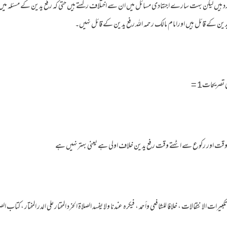
گرد ہیں لیکن بہت سارے اجتهادی مسائل میں ان سے اختلاف رکهتے ہیں حتی کہ رفع یدین کے مسئلہ میں به
یدین کے قائل ہیں اورامام مالک رحمه الله رفع یدین کے قائل نہیں۔
صریحات1 =
قت اور رکوع سے اٹهتے وقت رفع یدین خلاف اولی ہے یعنی بہترنہیں ہے
ند تكبيرات الانتقالات ، خلافا للشافعي وأحمد ، فيكره عندنا ولا يفسد الصلاة الخرد المحتار على الدر المختار ، كتاب