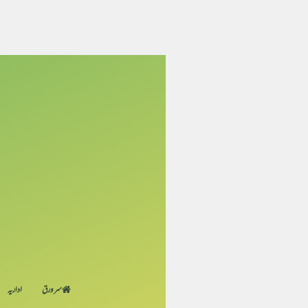
سر ورق
اداریہ