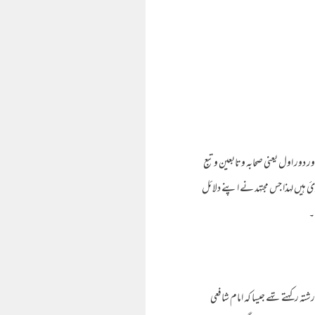
دور اول یعنی صحابہ وتابعین وتبع
ہیں لہذا جس مجتهد نے اپنے دلائل
۔
ہ رکهتے تهے جیسا کہ امام شافعی