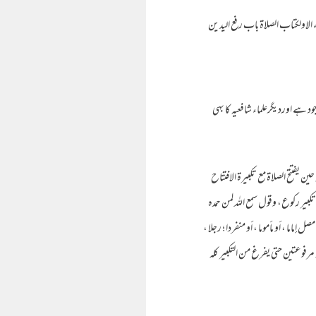
جزء الاولكتاب الصلاة باب رفع اليدين
ہے اوردیگرعلماء شافعیه کا بهی
ن يفتتح الصلاة مع تكبيرة الافتتاح
تكبير ركوع، وقول سمع الله لمن حمده
اما ، أو مأموما ، أو منفردا ؛ رجلا ،
يه مرفوعتين حتى يفرغ من التكبير كله