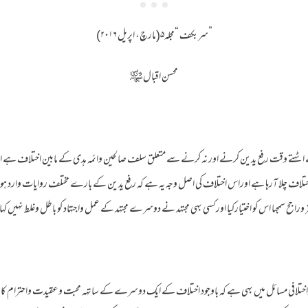
”سربکف “مجلہ۵(مارچ، اپریل ۲۰۱۶)
محسن اقبال ﷾
هتے وقت رفع یدین کرنے اور نہ کرنے سے متعلق سلف صالحین وائمہ هدی کے مابین اختلاف ہے اور 
تلاف چلا آرہا ہے اوراس اختلاف کی اصل وجہ یہ ہے کہ رفع یدین کے بارے مختلف روایات وارد ہوئ 
راجح سمجها اس کو اختیارکیا اورکسی بهی مجتهد نے دوسرے مجتهد کے عمل واجتهاد کو باطل وغلط نہیں کہا
گراختلافی مسائل میں بهی ہے کہ باوجود اختلاف کے ایک دوسرے کے ساتهہ محبت وعقیدت واحترام کا رشت