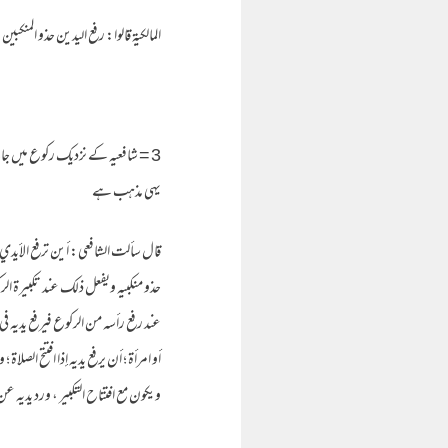
المالكية قالوا: رفع اليدين حذو المنكبي
3 = شافعيه کے نزدیک رکوع میں جا
یہی مذهب ہے
قال سألت الشافعي: أين ترفع الأيدي في
حذو منكبيه ويفعل ذلك عند تكبيرة الركو
عند رفع رأسه من الركوع فيرفع يديه في ه
أو امرأة ؛ أن يرفع يديه إذا افتتح الصل
ويكون مع افتتاح التكبير ، ورد يديه عن 