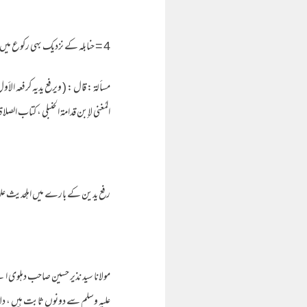
4 = حنابله کے نزدیک بهی رکوع میں جاتے وقت اور رکوع سے اٹهتے وقت رفع یدین سنت ہے۔
مسألة : قال : ( ويرفع يديه كرفعه الأول 
المُغني لإبن قدامة الحنبلي ، كتاب الصل
رفع یدین کے بارے میں اہلحدیث عل
علیہ وسلم سے دونوں ثابت ہیں ، دل