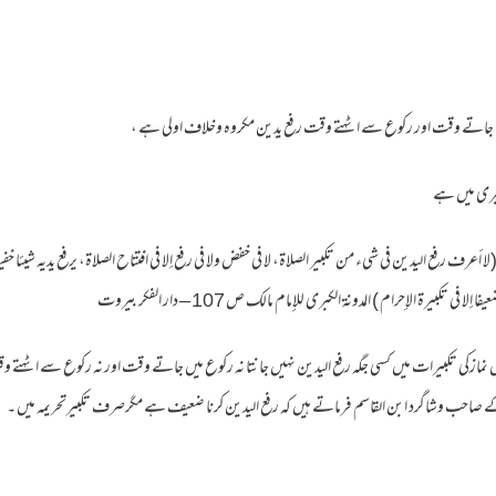
لكبرى میں ہے
ا أعرف رفع اليدين في شيء من تكبير الصلاة، لا في خفض ولا في رفع إلا في افتتاح الصلاة، يرفع يديه شيئا خف
 تكبيرة الإحرام ) المدونة الكبرى للإمام مالك ص 107 – دار الفكر بيروت
 میں نمازکی تکبیرات میں کسی جگہ رفع اليدين نہیں جانتا نہ رکوع میں جاتے وقت اور نہ رکوع سے اٹ
ے صاحب وشاگرد ابن القاسم فرماتے ہیں کہ رفع اليدين کرنا ضعیف ہے مگرصرف تکبیرتحریمہ میں ۔