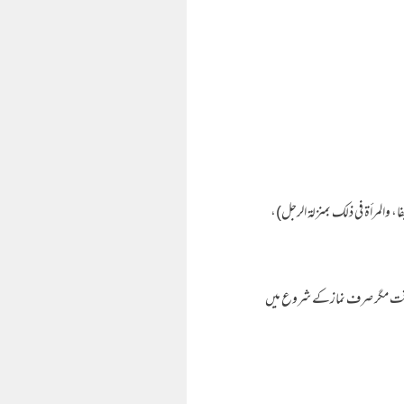
يفا، والمرأة في ذلك بمنزلة الرجل)،
هتے وقت مگر صرف نمازکے شروع میں