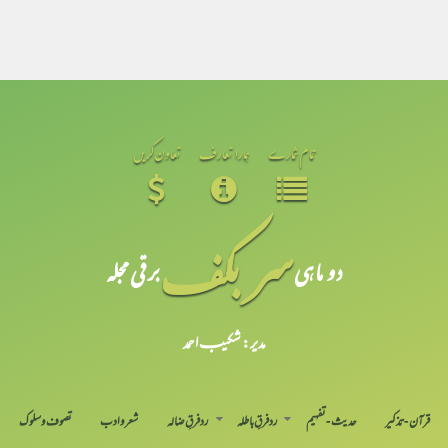
تمام شمارے
ہمارا تعارف
تعاون کریں
سر بکف
دو ماہی
برقی مجلہ
مدیر: شکیبـ احمد
قرآن-تذکیر
حدیث-تفہیم
رد فرقِ باطلہ
رد فرقِ ضالہ
شعر و ادب
تصوف و سلوک