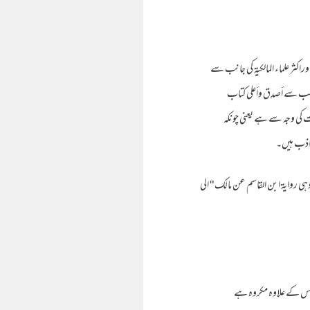
راکثر علماء المالكية کی جانب سے
سے سب سے أصدق وأعلى کتاب
ت کی وجہ سے ہے یعنی چونکہ
وکاذب ہیں۔
قط، وهي رواية ابن القاسم عن مالك " الی
 اس کے علاوه مکروه ہے