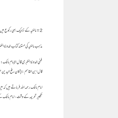
2 = مالکیہ کے نزدیک بهی رکوع میں جاتے وقت اور رکوع سے اٹهتے وقت رفع یدین مکروه وخلاف اولی ہے ،
مذهب مالکیہ کی مستند کتاب المدونة ا
ففي المدونة الكبرى قال الإمام مالك: (ل
قال ابن القاسم : (كان رفع اليدين ضعيفا إلا في
امام مالك رحمه الله فرماتے ہیں کہ
تکبیر تحریمہ کے وقت ، امام مالک ک