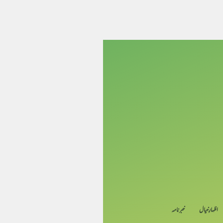
اظہارِ خیال
خبرنامہ