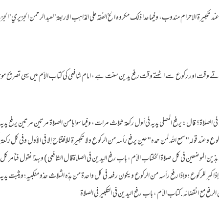
ن عند تكبيرة الاحرام مندوب، وفيما عدا ذلك مكروه الخ الفقه على المذاهب الاربعة ' لعبد الرحمن الجزيري ' ال
تے وقت اور رکوع سے اٹهتے وقت رفع یدین سنت ہے ، امام شافعي كى كتاب الأم میں یہی تصریح موجود 
 الصلاة؟ قال: يرفع المصلي يديه في أول ركعة ثلاث مرات، وفيما سواها من الصلاة مرتين مرتين يرفع يديه حي
ع وعند قوله " سمع الله لمن حمده " حين يرفع رأسه من الركوع ولا تكبيرة للافتتاح إلا في الأول وفي كل ركعة 
ذين الموضعين في كل صلاة الخكتاب الأم ، باب رفع اليدين في الصلاةقال الشافعي ) وبهذا نقول فنأمر كل مصل إم
اة ؛ وإذا كبر للركوع ؛ وإذا رفع رأسه من الركوع ويكون رفعه في كل واحدة من هذه الثلاث حذو منكبيه ؛ ويثبت يد
الرفع مع انقضائه .كتاب الأم ، باب رفع اليدين في التكبير في الصلاة