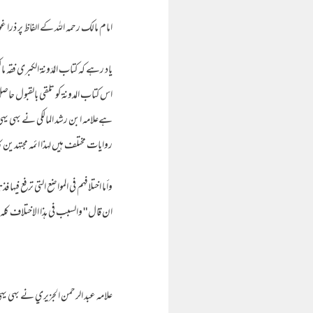
امام مالك رحمه الله کے الفاظ پر ذرا غ
یاد رہے کہ کتاب المُدَونة الكبرى فقہ
اس کتاب المدونة کو تلقی بالقبول ح
ہےعلامہ ابن رشد المالکی نے بهی یہ
روایات مختلف ہیں لہذا ائمہ مجتهدین ک
وأما اختلافهم في المواضع التي ترفع فيها
ان قال " والسبب في هذا الاختلاف كله اخت
علامہ عبد الرحمن الجزيري نے بهی 