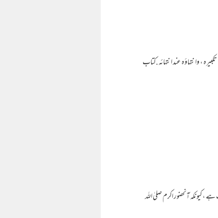
 تكبيره ، وانتهاؤه عند انتهائه .كتاب
صب اور جہالت کی بات ہے ، کیونکہ آنحضور اکرم صلیٰ اللہ