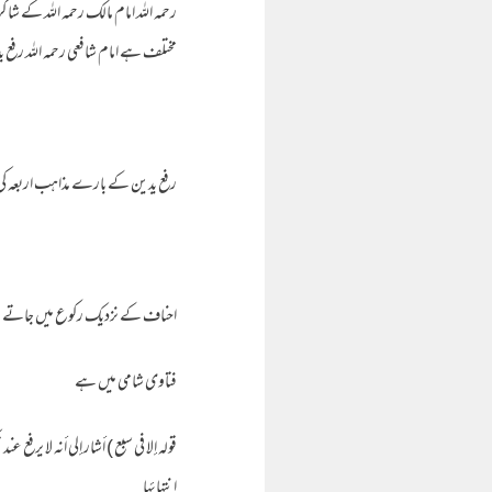
رحمه الله امام مالک رحمه الله کے شا
مختلف ہے امام شافعی رحمه الله رفع 
رفع یدین کے بارے مذاهب اربعہ کی ت
احناف کے نزدیک رکوع میں جاتے و
فتاوی شامی میں ہے
قوله إلا في سبع ) أشار إلى أنه لا يرفع ع
انتهائها