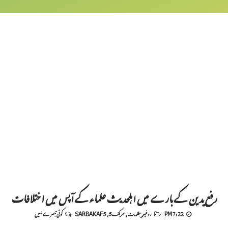
رفع یدین کے بارے میں اہلحدیث علماء کے آپس میں اختلافات
7:22 PM
رد غیر مقلدیت
,
سربکف5
,
SARBAKAF 5
کوئی تبصرے نہیں