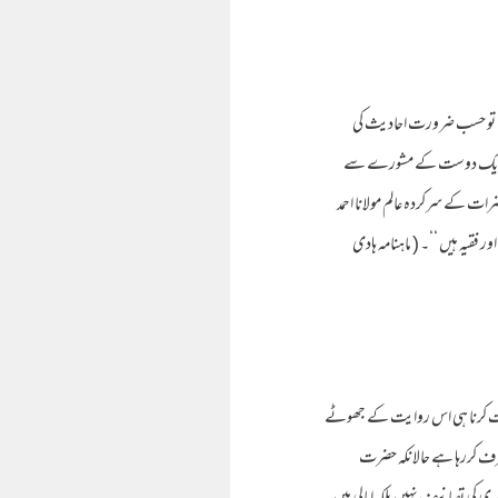
تھا تو حسب ضرورت احادیث کی
الآخر ایک دوست کے مشورے سے
ضرات کے سرکردہ عالم مولانا احمد
قیہ ہیں ‘‘۔ ( ماہنامہ ہادی
راجعت کرنا ہی اس روایت کے جھوٹے
طرف کررہا ہے حالانکہ حضرت