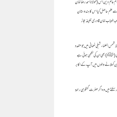
 عالم دین اس (مولانا احمد رضا خان
سے علم حاصل کیا اس کا ہندوستان
بد الوہاب خان قادری خلیفہ مجاز
مس العلماء شبلی نعمانی میں جو متعدد
نبی (ﷺ) بھی ان کی لکھی ہوئی ہے
ین کہلانے والوں میں آپ کے اکابر
 سکتے ہیں وہ اگر حضرت گنگوہی رحمۃ