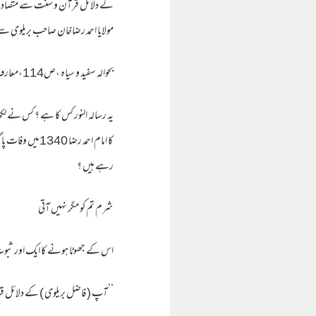
کے دلائل قرآن و سنت سے متصادم نہیں
مولایا احمد رضاخان صاحب بریلوی سے تحقیق 
بحوالہ سفید و سیاہ ،ص114،معارف رضا ،ص252،طمانچہ ،ص40،صاعقۃ الرضا ،ص163,164
یہ رسالہ النور کس کا ہے ؟ کس نے لکھ
رہے ہیں ؟
شرم تم کو مگر نہیں آتی
اس کے جھوٹا ہونے کا ایک اور ثبوت 
’’آپ ( فاضل بریلوی ) کے دلائل ق