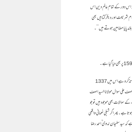
کہ اس دور کے تمام عالم دین اس
ام شریعت اور دیگر کتابیں بھی
لند پایا مضامین ہوتے ہیں‘‘۔
شبلی نعمانی صاحب کی طرف منسوب اس جعلی روایت کے من گھرٹ ہونے کیلئے اتنا ہی کافی ہے کہ اس میں جس کتاب ’’احکام شریعت ‘‘ کا تذکرہ ہے اس میں 1337
ز المرصف علی سوال مولانا السید اصف
13 ؁ھ ہے ( احکام شریعت ،ص210) یعنی احمد رضا خان کی وفات 1920 ؁ء سے ایک سال قبل 1919 ؁ء کے سوالات بھی موجود ہیں تو جو
 بھی کوئی سلیقہ ہوتا ہے ۔پھر اگر شبلی نعمانی واقعی
 کہ سید سلیمان ندوی ؒ احمد رضا