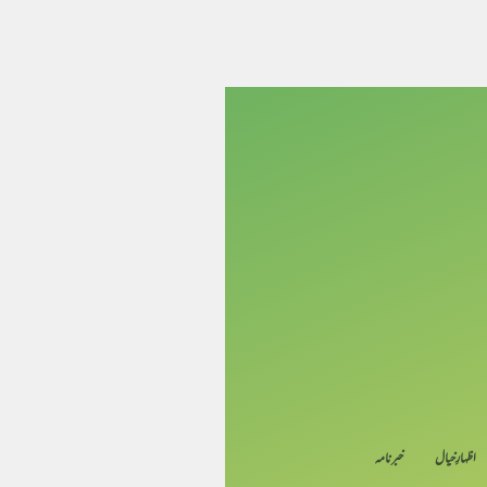
اظہارِ خیال
خبرنامہ