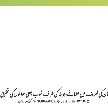
ان کی تعریف میں علمائے دیوبند کی طرف منسوب جعلی حوالوں کی تحقیق (قس
7:30 PM
رد بریلویت
,
سربکف5
,
SARBAKAF 5
کوئی تبصرے نہیں