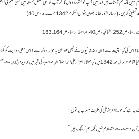
 بلکہ ہم آہنگ ہیں لہذا میں آپ کو مشورہ دوں گا اگر آپ کو کسی مشکل مسئلہ میں کسی قسم کی الجھن 
کریں۔( رسالہ النور تھانہ بھون شوال المکرم 1342 ؁ھ ،ص40)
ا ؟ اس کی کیا حیثیت ہے ؟ ان رضاخانیوں نے کبھی خود بھی یہ حوالہ دیکھا ہے ؟ اس جعلی روایت کو گھڑن
کا امام احمد رضا 1340میں وفات پا گیا تھا تو دو سال بعد 1342میں کیا مولانا اعزاز علی احمد رضاخان صاحب کی قبر میں
یہ ہے کہ مولانا اعزاز علی کی طرف منسوب یہ قول :
رآن و سنت سے متصادم نہیں بلکہ ہم آہنگ ہیں‘‘