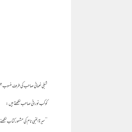
شبلی نعمانی صاحب کی طرف منسوب جعل
کوکب نورانی صاحب لکھتے ہیں :
’’سیرۃ النبی نام کی مشہور کتاب لکھن