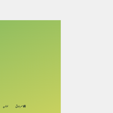
سر ورق
اداریہ