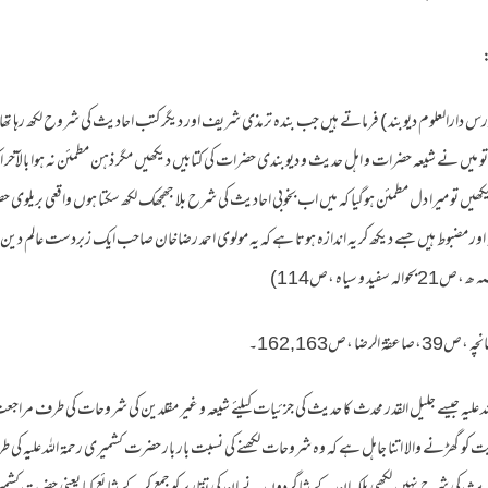
:
 مدرس دارالعلوم دیوبند ) فرماتے ہیں جب بندہ ترمذی شریف اور دیگر کتب احادیث کی شروح لکھ رہا 
تو میں نے شیعہ حضرات و اہل حدیث و دیوبندی حضرات کی کتابیں دیکھیں مگر ذہن مطمئن نہ ہوا ب
دیکھیں تو میرا دل مطمئن ہوگیا کہ میں اب بخوبی احادیث کی شرح بلا جھجھک لکھ سکتا ہوں واقعی بریلوی ح
بوط ہیں جسے دیکھ کر یہ اندازہ ہوتا ہے کہ یہ مولوی احمد رضاخان صاحب ایک زبردست عالم دین اور ف
لہ علیہ جیسے جلیل القدر محدث کا حدیث کی جزئیات کیلئے شیعہ و غیر مقلدین کی شروحات کی طرف م
کو گھڑنے والا اتنا جاہل ہے کہ وہ شروحات لکھنے کی نسبت بار بار حضرت کشمیری رحمۃ اللہ علیہ کی 