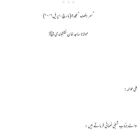
”سربکف “مجلہ۵(مارچ، اپریل ۲۰۱۶)
مولانا ساجد خان نقشبندی ﷾
ی حوالہ:
ے والے جناب شبلی نعمانی فرماتے ہیں :