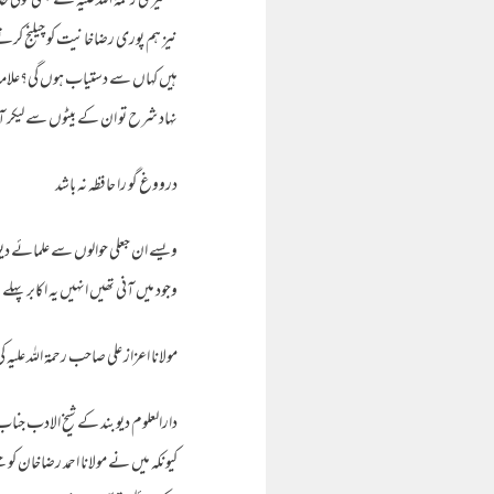
کشمیری رحمۃ اللہ علیہ نے کبھی کوئی
نیز ہم پوری رضاخانیت کو چیلنج کرت
ہیں کہاں سے دستیاب ہوں گی؟علامہ کش
نہاد شرح تو ان کے بیٹوں سے لیکر آ
درووغ گو را حافظہ نہ باشد
ویسے ان جعلی حوالوں سے علمائے دیوب
وجود میں آنی تھیں انہیں یہ اکابر پہ
مولانا اعزاز علی صاحب رحمۃ اللہ علیہ
دارالعلوم دیوبند کے شیخ الادب جناب ا
کیونکہ میں نے مولانا احمد رضاخان ک