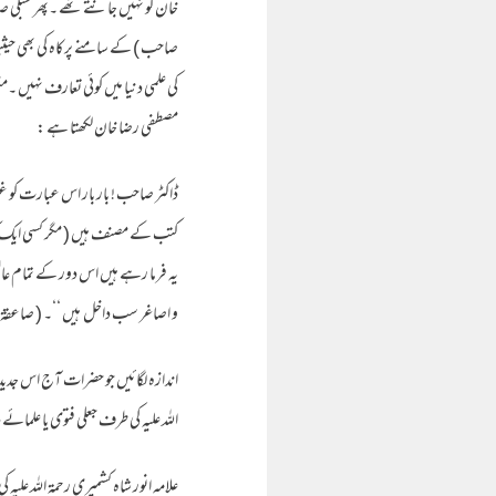
خان کو نہیں جانتے تھے ۔پھر شبلی صا
صاحب ) کے سامنے پرکاہ کی بھی حیثی
کی علمی دنیا میں کوئی تعارف نہیں ۔مگر
مصطفی رضا خان لکھتا ہے :
ڈاکٹر صاحب ! بار بار اس عبارت کو غور
کتب کے مصنف ہیں ( مگر کسی ایک کتا
یہ فرما رہے ہیں اس دور کے تمام ع
و اصاغر سب داخل ہیں ‘‘۔ ( صاعقۃ الرضا 
اندازہ لگائیں جو حضرات آج اس جدید 
اللہ علیہ کی طرف جعلی فتوی یا علمائے د
علامہ انور شاہ کشمیری رحمۃ اللہ علیہ