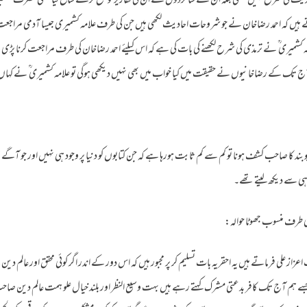
 حدیث کی شرح نہیں لکھی بلکہ ان کے شاگردوں نے ان کی تقاریر کو جمع کرکے شائع کیا یعنی حضرت کشمیر
ے ہیں کہ احمد رضاخان نے جو شروحات احادیث لکھی ہیں جن کی طرف علامہ کشمیری جیسا آدمی مراجعت کر
میری ؒ نے ترمذی کی شرح لکھنے کی بات کی ہے کہ اس کیلئے احمد رضاخان کی طرف مراجعت کرنا پڑی حالا
ج تک کے رضاخانیوں نے حقیقت میں کیا خواب میں بھی نہیں دیکھی ہوگی تو علامہ کشمیری ؒ نے کہاں 
ند کا صاحب کشف ہونا تو کم سے کم ثابت ہورہا ہے کہ جن کتابوں کو دنیا پر وجود ہی نہیں اور جو آگے 
لے ہی سے دیکھ لیتے تھے۔
 کی طرف منسوب جھوٹا حوالہ:
عزاز علی فرماتے ہیں یہ احقریہ بات تسلیم کر پر مجبور ہیں کہ اس دور کے اندر اگر کوئی محقق اور عالم دی
و جسے ہم آج تک کافر بدعتی مشرک کہتے رہے ہیں بہت وسیع النظر اور بلند خیال علو ہمت عالم دین صاحب 