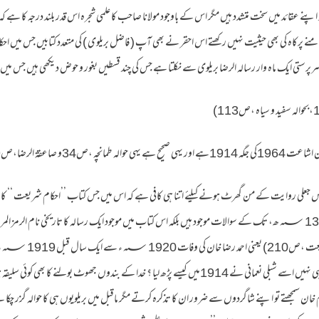
پنے عقائد میں سخت متشدد ہیں مگر اس کے باوجود مولانا صاحب کا علمی شجرہ اس قدر بلند درجہ کا ہے 
ے پرکاہ کی بھی حیثیت نہیں رکھتے اس احقر نے بھی آپ ( فاضل بریلوی ) کی متعدد کتابیں جس میں احک
ر سرپرستی ایک ماہ وار رسالہ الرضا بریلوی سے نکلتا ہے جس کی چند قسطیں بغور و حوض دیکھی ہیں جس میں ب
؁ھ،1338 ؁ھ،1339 ؁ھ، تک کے سوالات موجود ہیں بلکہ اس کتاب میں موجود ایک رسالہ کا تاریخی نام الرم
39
کتاب 1919 ؁ء تک چھپی ہی نہیں اسے شبلی نعمانی نے 1914میں کیسے پڑھ لیا ؟ خدا کے بندوں جھوٹ بولنے کا
 خان سمجھتے تو اپنے شاگردوں سے ضرور ان کا تذکرہ کرتے مگر ماقبل میں بریلویوں ہی کا حوالہ گزر چکا ہے