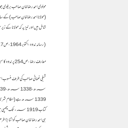
مولوی احمد رضاخان صاحب بریلوی جو ا
(مولانا احمد رضاخان صاحب ) کے سامن
شامل ہیں اور نیز یہ کہ مولانا کے زی
( رسالہ ندوہ ،اکتوبر 1964،ص17،بحوالہ سفید و سیاہ ،ص113)
معارف رضا ،ص254پر ندوہ کا سن اشاعت 1964کی جگہ 1914ہے اور یہی صحیح ہے یہی حوالہ طمانچہ ،ص34و صاعقۃ الرضا،ص159پر بھی دیا گیا ہے ۔
ہی احمد رضا خان صاحب کو اتنا بڑا طرم