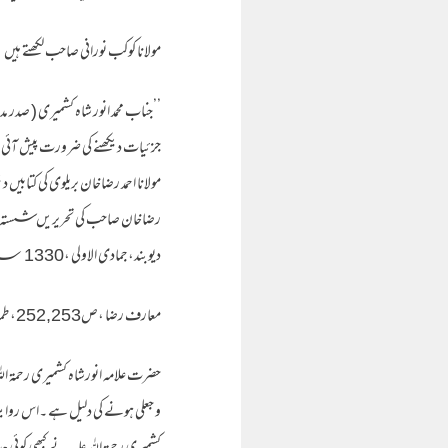
مولانا کوکب نورانی صاحب لکھتے ہیں 
’’جناب محمد انور شاہ کشمیری ( صدر
جزئیات دیکھنے کی ضرورت پیش آئی 
مولانا احمد رضاخان بریلوی کی کتابیں 
رضاخان صاحب کی تحریریں شستہ اور مض
دیوبند،جمادی الاولی ،1330 ؁ھ ،ص21بحوالہ سفید و سیاہ ،ص114)
معارف رضا ،ص252,253،طمانچہ ،ص39،صاعقۃ الرضا ،ص162,163۔
حضرت علامہ انورشاہ کشمیری رحمۃ ال
و جعلی ہونے کی دلیل ہے ۔اس روایت 