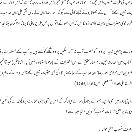
حب کی طرف منسوب اس جملے:’’ مولانا صاحب کا علمی شجرہ اس قدر بلند درجہ کا ہے کہ اس دور کے تمام
ت نہیں رکھتے‘‘ اس کے جھوٹا ہونے کیلئے کافی ہے کیونکہ احمد رضا خان نے جس نقی علی خان صاحب 
 بریلوی حضرات کی ذہنیت کا اندازہ لگائیں کہ ان جھوٹے اقوال پر کس طرح رائی کا پہاڑ کھڑا کر دیا چنانچہ ع
 سے پڑھیں شاید ’’پرکاہ ‘‘ کا مطلب آپ نہ سمجھ سکیں پرکاہ تنکے کو کہتے ہیں یہ آپ کے مسلمہ سند یافتہ ش
ب میں احمد رضا جیسے نام نہاد محقق سے اس اعتراف کے باوجود استفادہ نہیں کیا ۔از ناقل)سیرۃ ال
الم دین اس مولوی احمد رضاخان صاحب کے سامنے پرکاہ کی بھی حیثیت نہیں رکھتے اس دور کے عالم د
علی اعداء المصطفی ،ص159,160)
میڈیا دور میں بھی ایسے جھوٹے بناوٹی حوالے تیار کر کے اس پر اتنی بڑی عمارت پروپگینڈے کی تعمیر کر
یوبند پر جعلی الزامات منسوب کر دیں تو کیا بعید ہے ؟
 کی طرف منسوب جعلی حوالہ: