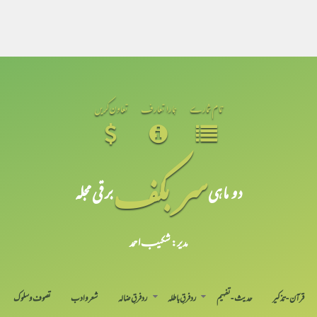
تمام شمارے
ہمارا تعارف
تعاون کریں
سر بکف
دو ماہی
برقی مجلہ
مدیر: شکیبـ احمد
قرآن-تذکیر
حدیث-تفہیم
رد فرقِ باطلہ
رد فرقِ ضالہ
شعر و ادب
تصوف و سلوک