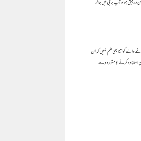
درپیش ہو تو آپ بریلی میں جاکر
ے والے کو اتنا بھی علم نہیں کہ ان
 بوسیدہ ہڈیوں سے علمی استفادہ کرنے کا مشورہ دے